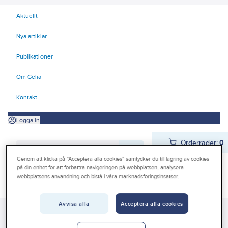
Aktuellt
Nya artiklar
Publikationer
Om Gelia
Kontakt
Logga in
Orderrader:
0
Genom att klicka på "Acceptera alla cookies" samtycker du till lagring av cookies
på din enhet för att förbättra navigeringen på webbplatsen, analysera
webbplatsens användning och bistå i våra marknadsföringsinsatser.
Produkter
Beställ direkt
Kampanjer
Avvisa alla
Acceptera alla cookies
Gelia
Produkter
El
Konsumentvaror 90-98
98 Värme
Outlet