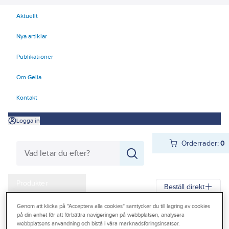
Aktuellt
Nya artiklar
Publikationer
Om Gelia
Kontakt
Logga in
Orderrader:
0
Produkter
Beställ direkt
Kampanjer
Genom att klicka på "Acceptera alla cookies" samtycker du till lagring av cookies
Gelia
Produkter
Gelia El
Kyl- och värmeprodukter
Elradiatorer
på din enhet för att förbättra navigeringen på webbplatsen, analysera
Outlet
webbplatsens användning och bistå i våra marknadsföringsinsatser.