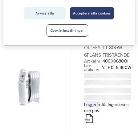
Vårt erbjudande
GELIA
Värmeelement,
Avvisa alla
Acceptera alla cookies
Interiör
oljefyllt, 800 W,
Handla hos oss
Gelia
Cookie-inställningar
Guider & inspiration
VÄRMEELEMENT
OLJEFYLLT 800W
Vanliga frågor
6FLÄNS FRISTÅENDE
Artikelnr:
4000068001
Lev.
YL-B12-6 800W
artikelnr:
Logga in
för lagerstatus
och pris