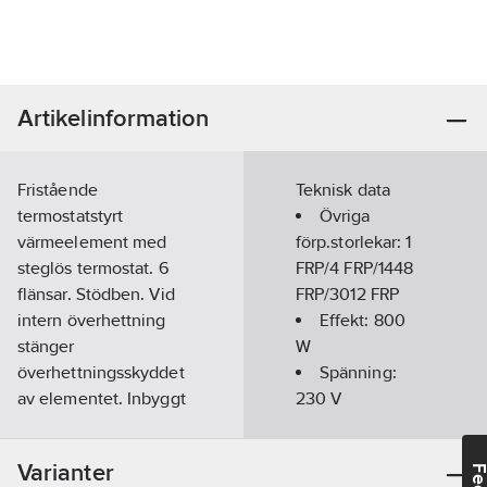
Artikelinformation
Fristående
Teknisk data
termostatstyrt
Övriga
värmeelement med
förp.storlekar:
1
steglös termostat. 6
FRP/4 FRP/1448
flänsar. Stödben. Vid
FRP/3012 FRP
intern överhettning
Effekt:
800
stänger
W
överhettningsskyddet
Spänning:
av elementet. Inbyggt
230
V
handtag gör
Höjd:
390
elementet lätt att
mm
Varianter
flytta. 1,3 m
Bredd:
270