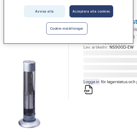
Vårt erbjudande
Avvisa alla
Acceptera alla cookies
GELIA
Interiör
Terrassvärmare/s
Handla hos oss
TERRASSVÄRMARE 900
Cookie-inställningar
CARBONFIBERRÖR IP24 
Guider & inspiration
Artikelnr:
4000090011
Lev. artikelnr:
NS900D-EW
Vanliga frågor
Logga in
för lagerstatus och 