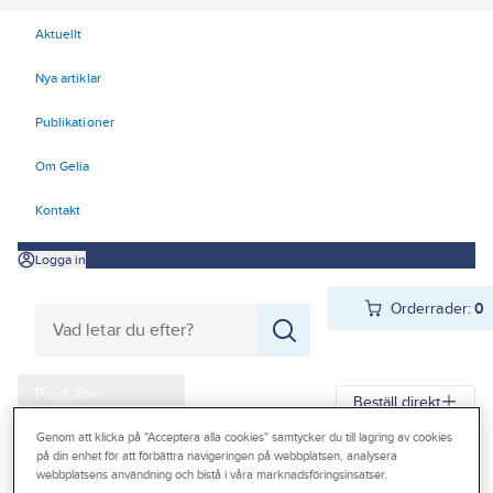
Aktuellt
Nya artiklar
Publikationer
Om Gelia
Kontakt
Logga in
Orderrader:
0
Produkter
Beställ direkt
Kampanjer
Genom att klicka på "Acceptera alla cookies" samtycker du till lagring av cookies
på din enhet för att förbättra navigeringen på webbplatsen, analysera
Gelia
Produkter
Gelia El
Kyl- och värmeprodukter
Outlet
webbplatsens användning och bistå i våra marknadsföringsinsatser.
Strålningsvärme