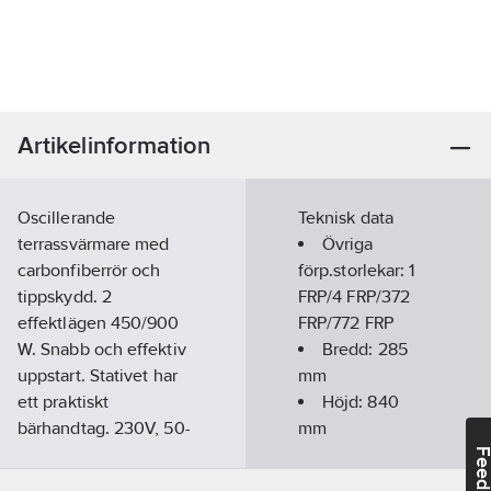
Artikelinformation
Oscillerande
Teknisk data
terrassvärmare med
Övriga
carbonfiberrör och
förp.storlekar:
1
tippskydd. 2
FRP/4 FRP/372
effektlägen 450/900
FRP/772 FRP
W. Snabb och effektiv
Bredd:
285
uppstart. Stativet har
mm
ett praktiskt
Höjd:
840
bärhandtag. 230V, 50-
mm
60Hz, IPX4.
Vikt:
3.2
kg
Feedba
Kabellängd 1,6 meter.
Antal