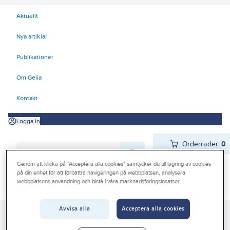
Aktuellt
Nya artiklar
Publikationer
Om Gelia
Kontakt
Logga in
Orderrader:
0
Genom att klicka på "Acceptera alla cookies" samtycker du till lagring av cookies
på din enhet för att förbättra navigeringen på webbplatsen, analysera
webbplatsens användning och bistå i våra marknadsföringsinsatser.
Produkter
Beställ direkt
Kampanjer
Avvisa alla
Acceptera alla cookies
Gelia
Produkter
Byggplåt
Lackerad plåt
Outlet