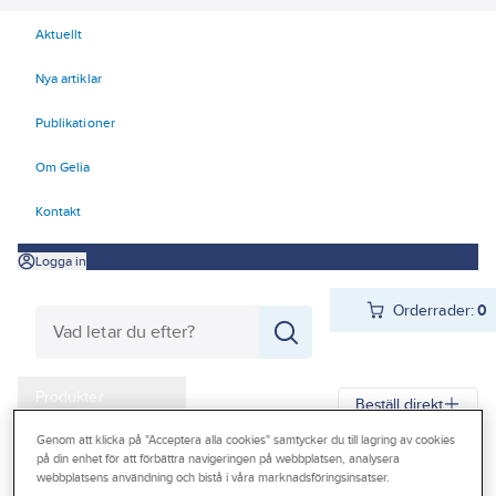
Aktuellt
Nya artiklar
Publikationer
Om Gelia
Kontakt
Logga in
Orderrader:
0
Produkter
Beställ direkt
Kampanjer
Genom att klicka på "Acceptera alla cookies" samtycker du till lagring av cookies
på din enhet för att förbättra navigeringen på webbplatsen, analysera
Gelia
Produkter
Byggplåt
Lackerad plåt
Planplåt
Planplåt Stål
Outlet
webbplatsens användning och bistå i våra marknadsföringsinsatser.
Rullar Stål
Rulle Dala-Profil