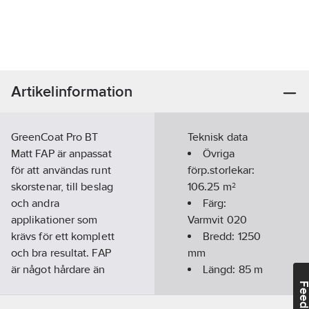
Artikelinformation
GreenCoat Pro BT
Teknisk data
Matt FAP är anpassat
Övriga
för att användas runt
förp.storlekar:
skorstenar, till beslag
106.25 m²
och andra
Färg:
applikationer som
Varmvit 020
krävs för ett komplett
Bredd:
1250
och bra resultat. FAP
mm
är något hårdare än
Längd:
85
m
PLX men har utmärkta
Feedba
formningsegenskaper.
Godstjocklek: