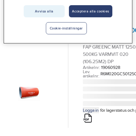
Vårt erbjudande
Avvisa alla
Acceptera alla cookies
DALA-PROFIL
Interiör
FAP GreenCoat
Handla hos oss
1250x0.6 85m/50
Cookie-inställningar
Dala-Profil
Guider & inspiration
FAP GREENC MATT 1250
Vanliga frågor
500KG VARMVIT 020
(106.25M2) DP
Artikelnr:
19060928
Lev.
R6M020GC50125
artikelnr:
Logga in
för lagerstatus och 