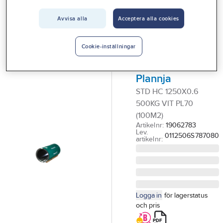
Vårt erbjudande
Avvisa alla
Acceptera alla cookies
PLANNJA
Interiör
STD Hard Coat
Handla hos oss
1250x0.6
Cookie-inställningar
80m/500kg,
Guider & inspiration
Plannja
Vanliga frågor
STD HC 1250X0.6
500KG VIT PL70
(100M2)
Artikelnr:
19062783
Lev.
0112506S787080
artikelnr:
Logga in
för lagerstatus
och pris