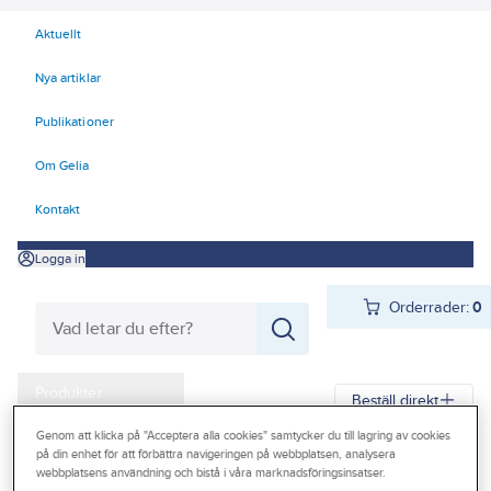
Aktuellt
Nya artiklar
Publikationer
Om Gelia
Kontakt
Logga in
Orderrader:
0
Produkter
Beställ direkt
Kampanjer
Genom att klicka på "Acceptera alla cookies" samtycker du till lagring av cookies
på din enhet för att förbättra navigeringen på webbplatsen, analysera
Gelia
Produkter
Byggplåt
Lackerad plåt
Planplåt
Planplåt Stål
Outlet
webbplatsens användning och bistå i våra marknadsföringsinsatser.
Rullar Stål
Rulle Plannja