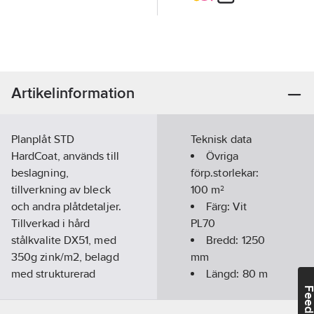
Artikelinformation
Planplåt STD
Teknisk data
HardCoat, används till
Övriga
beslagning,
förp.storlekar:
tillverkning av bleck
100 m²
och andra plåtdetaljer.
Färg:
Vit
Tillverkad i hård
PL70
stålkvalite DX51, med
Bredd:
1250
350g zink/m2, belagd
mm
med strukturerad
Längd:
80
m
polyester och en
Feedba
grundfärg.
Godstjocklek: