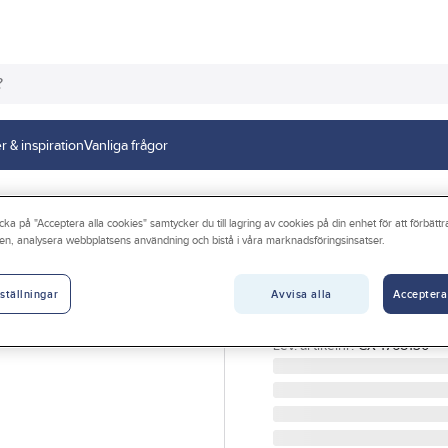
r & inspiration
Vanliga frågor
rmare
cka på "Acceptera alla cookies" samtycker du till lagring av cookies på din enhet för att förbätt
en, analysera webbplatsens användning och bistå i våra marknadsföringsinsatser.
CALIX
Kupévärmare, W
Avvisa alla
Acceptera
ställningar
KUPÉVÄRMARE 1100 W 2
Artikelnr:
83796153
Lev. artikelnr:
CX 1768130