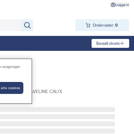
Logga in
Orderrader:
0
Beställ direkt
ra navigeringen
aveline
 alla cookies
30 V SVART WAVELINE CALIX