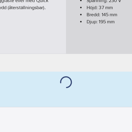
äggfäste eller med Quick
Spänning:
230
V
d (återställningsbar).
Höjd:
37
mm
Bredd:
145
mm
Djup:
195
mm