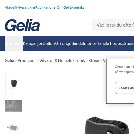
Aktuellt
Nya artiklar
Publikationer
Om Gelia
Kontakt
Produkter
Kampanjer
Outlet
Vårt erbjudande
Interiör
Handla hos oss
Guide
Gelia
Produkter
Vitvaror & Hemelektronik
Klimat
Värme
Kupévä
Genom att kli
på webbplats
Cookie-in