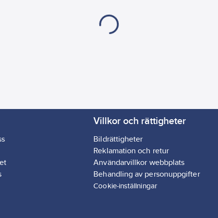
Villkor och rättigheter
ss
Bildrättigheter
Reklamation och retur
et
Användarvillkor webbplats
s
Behandling av personuppgifter
Cookie-inställningar