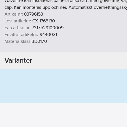
Waveline kan installeras på flera olika sätt: med golvstativ, v
clip. Kan monteras upp och ner. Automatiskt överhettningsskyd
Artikelnr:
83796153
Lev. artikelnr:
CX 1768130
Ean artikelnr:
7317529100009
Ersätter artikelnr:
9440031
Materialklass
BD0170
Varianter