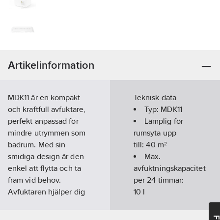
Artikelinformation
MDK11 är en kompakt
Teknisk data
och kraftfull avfuktare,
Typ:
MDK11
perfekt anpassad för
Lämplig för
mindre utrymmen som
rumsyta upp
badrum. Med sin
till:
40
m²
smidiga design är den
Max.
enkel att flytta och ta
avfuktningskapacitet
fram vid behov.
per 24 timmar:
Avfuktaren hjälper dig
10
l
att hålla en frisk
Tillåten
inomhusmiljö fri från
relativ