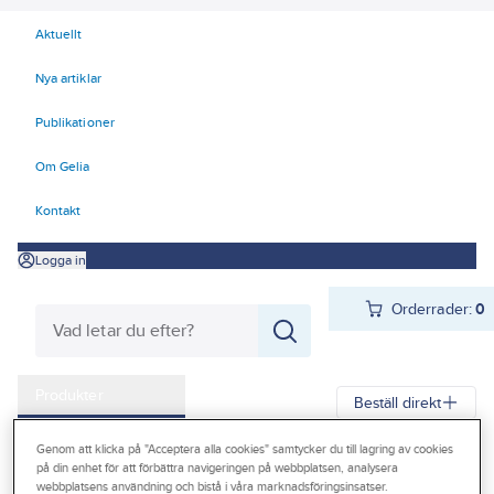
Aktuellt
Nya artiklar
Publikationer
Om Gelia
Kontakt
Logga in
Orderrader:
0
Produkter
Beställ direkt
Kampanjer
Genom att klicka på "Acceptera alla cookies" samtycker du till lagring av cookies
Gelia
Produkter
Vitvaror & Hemelektronik
Klimat
Luftkvalitet
på din enhet för att förbättra navigeringen på webbplatsen, analysera
Outlet
webbplatsens användning och bistå i våra marknadsföringsinsatser.
Luftavfuktare