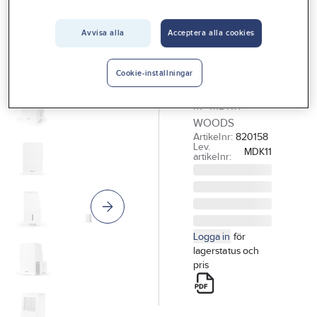
Vårt erbjudande
Avvisa alla
Acceptera alla cookies
WOOD'S
Interiör
Avfuktare,
Handla hos oss
MDK11
Cookie-inställningar
AVFUKTARE 40
Guider & inspiration
M² MDK11
Vanliga frågor
WOODS
Artikelnr:
820158
Lev.
MDK11
artikelnr:
Logga in
för
lagerstatus och
pris