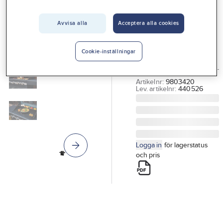
Vårt erbjudande
Avvisa alla
Acceptera alla cookies
SUNWIND
Interiör
Gasolgrill Disa
Handla hos oss
GASOLGRILL DISA 4+1
Cookie-inställningar
BRÄNNARE OBS! EXKL.
Guider & inspiration
GASOLREGULATORSET
Vanliga frågor
Artikelnr:
9803420
Lev. artikelnr:
440526
Logga in
för lagerstatus
och pris