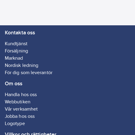
fönster i glas så att du
enkelt kan följa och
säkerställa ett perfekt
grillresultat utan att
Kontakta oss
behöva öppna locket
och släppa ut värmen
Kundtjänst
varje gång du vill ta en
Försäljning
titt.
Gasolregulatorset
Marknad
och gasolflaska ingår
Nordisk ledning
ej.
För dig som leverantör
Om oss
- Producerad för
nordiska förhållanden
Handla hos oss
- 10 års garantiprogram
Webbutiken
Artikelnr:
9803420
Vår verksamhet
Lev. artikelnr:
440526
Jobba hos oss
Ean
Logotype
7028640067200
artikelnr:
Villkor och rättigheter