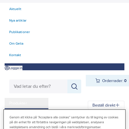
Aktuellt
Nya artiklar
Publikationer
Om Gelia
Kontakt
Logga in
Orderrader:
0
Produkter
Beställ direkt
Kampanjer
Genom att klicka på "Acceptera alla cookies" samtycker du till lagring av cookies
Gelia
Produkter
Trädgård & Fritid
Utomhusmatlagning
Grillar
på din enhet för att förbättra navigeringen på webbplatsen, analysera
Outlet
webbplatsens användning och bistå i våra marknadsföringsinsatser.
Gasol