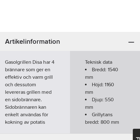
Artikelinformation
Gasolgrillen Disa har 4
Teknisk data
brännare som ger en
Bredd:
1540
effektiv och varm grill
mm
och dessutom
Höjd:
1160
levereras grillen med
mm
en sidobrännare.
Djup:
550
Sidobrännaren kan
mm
enkelt användas för
Grillytans
kokning av potatis
bredd:
800
mm
eller för att hålla
Grillytans
varma såser i rätt
djup:
420
mm