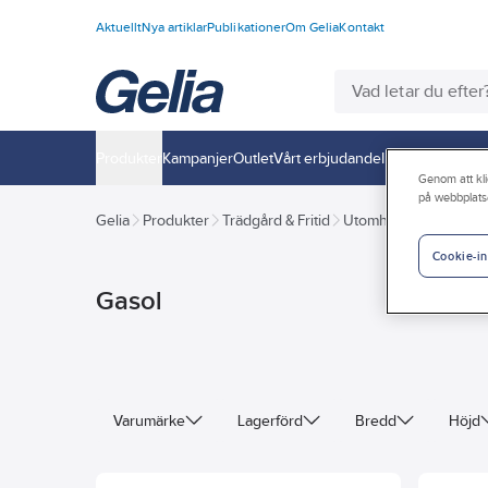
Aktuellt
Nya artiklar
Publikationer
Om Gelia
Kontakt
Produkter
Kampanjer
Outlet
Vårt erbjudande
Interiör
Handla h
Genom att kli
på webbplats
Gelia
Produkter
Trädgård & Fritid
Utomhusmatlagning
Cookie-in
Gasol
Varumärke
Lagerförd
Bredd
Höjd