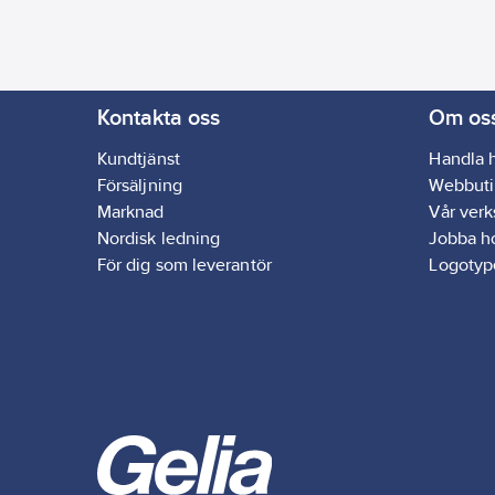
bekväm extra arbetsyta. Kokegrop är
specialtillverkade grillgaller i massivt
gjutjärn som gör det möjligt att laga
alla typer av mat på grillen. I mitten av
gallret finns ett runt grillgaller som du
enkelt byter ut mot andra produkter
Kontakta oss
Om os
tex gjutjärnspanna, grillplatta eller
stekpanna. Grillens lock har ett
Kundtjänst
Handla 
praktiskt fönster i glas så att du
Försäljning
Webbuti
enkelt kan följa och säkerställa ett
Marknad
Vår ver
perfekt grillresultat utan att behöva
öppna locket och släppa ut värmen
Nordisk ledning
Jobba h
varje gång du vill ta en titt.
För dig som leverantör
Logotyp
Gasolregulatorset och gasolflaska
ingår ej.
- Producerad för nordiska
förhållanden
- 10 års garantiprogram