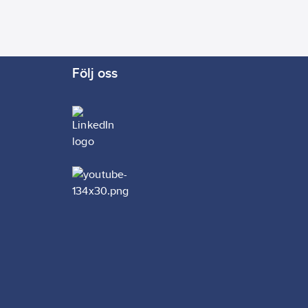
g.
laga
det
kerade
Följ oss
 ytor i
örenklar
e
ed
änd tex
 eller