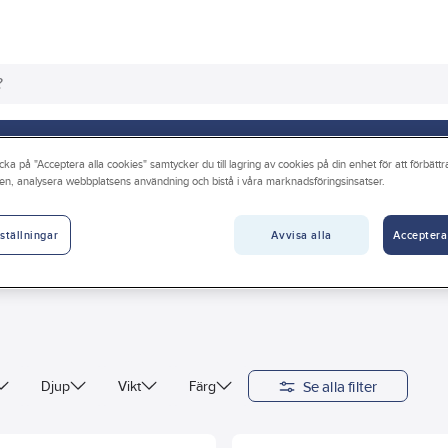
os oss
Guider & inspiration
Vanliga frågor
cka på "Acceptera alla cookies" samtycker du till lagring av cookies på din enhet för att förbätt
en, analysera webbplatsens användning och bistå i våra marknadsföringsinsatser.
Grillar
Gasol
Avvisa alla
Acceptera
ställningar
Se alla filter
Djup
Vikt
Färg