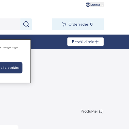
Logga in
Orderrader:
0
Beställ direkt
ra navigeringen
 alla cookies
Produkter (3)