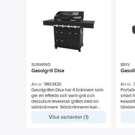
SUNWIND
BRIV
Gasolgrill Disa
Gasol
Art nr:
9803420
Art nr:
Gasolgrillen Disa har 4 brännare som
Portab
ger en effektiv och varm grill och
smart f
dessutom levereras grillen med en
keasett
sidobrännare. Sidobrännaren kan
tändare
enkelt användas för kokning av
lågan e
Visa varianter (1)
potatis eller för att hålla varma såser i
rätt temperatur. Det vänstra
Effekt:
sidobordet kan användas som en
Gasför