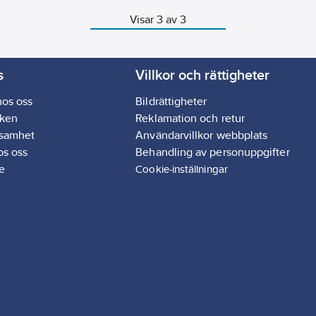
flammreglering, inbyggd
piezotändare samt bärhandta
Visar 3 av 3
Anslut gas och du är redo att 
mat.
Lågprofilerade design gör att 
packas smidigt. Den pulverlac
s
Villkor och rättigheter
stålkroppen ger hållbarhet, och
rostfritt stål och nickel-krom f
hos oss
Bildrättigheter
när ska torkas rent. Moto Stov
ken
Reklamation och retur
används med gasbehållare m
ksamhet
Användarvillkor webbplats
Lindalventil. Gas ingår ej – anv
Primus Power Gas, Summer Gas
os oss
Behandling av personuppgifter
Winter Gas.
e
Cookie-inställningar