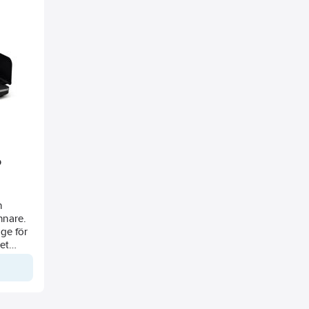
o
h
ännare.
ge för
et
å
de