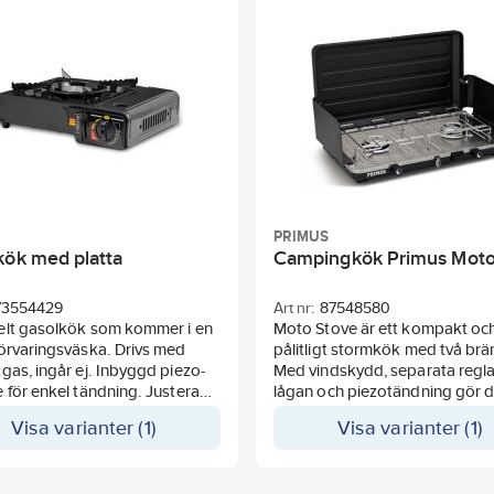
PRIMUS
kök med platta
Campingkök Primus Mot
73554429
Art nr:
87548580
elt gasolkök som kommer i en
Moto Stove är ett kompakt oc
örvaringsväska. Drivs med
pålitligt stormkök med två br
gas, ingår ej. Inbyggd piezo-
Med vindskydd, separata regla
 för enkel tändning. Justera
lågan och piezotändning gör d
nkelt via vred framtill.
precis det du behöver.
Visa varianter (1)
Visa varianter (1)
Moto Stove är utrustat med tv
 ca 2,3 kW
T4400 W-brännare, omslutan
brukning: max ca 170 gr/timma
vindskydd, två vred för