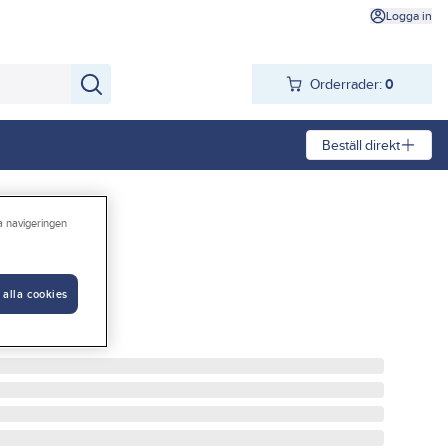
Logga in
Orderrader:
0
Beställ direkt
ra navigeringen
 10618
 alla cookies
 ONESIZE