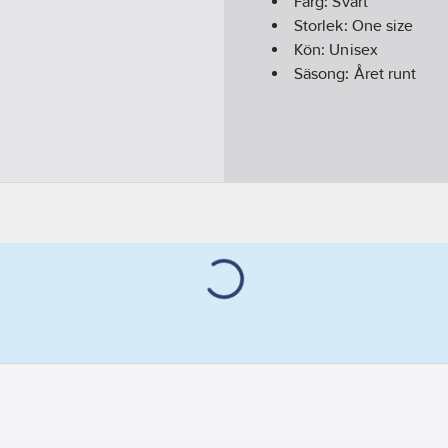
Färg:
Svart
Storlek:
One size
Kön:
Unisex
Säsong:
Året runt