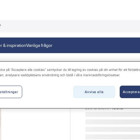
r & inspiration
Vanliga frågor
skydd
cka på "Acceptera alla cookies" samtycker du till lagring av cookies på din enhet för att förbätt
en, analysera webbplatsens användning och bistå i våra marknadsföringsinsatser.
ADAPT
Knäskydd Adapt
Avvisa alla
Acceptera
ställningar
KNÄSKYDD ADAPT 10618
Artikelnr:
613012
Lev. artikelnr:
10618