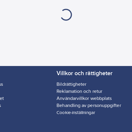
Villkor och rättigheter
ss
Bildrättigheter
Reklamation och retur
et
Användarvillkor webbplats
s
Behandling av personuppgifter
Cookie-inställningar