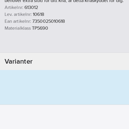
behöver extra stöd för ditt knä, är detta knäskyddet för dig.
Artikelnr:
613012
Lev. artikelnr:
10618
Ean artikelnr:
7350025010618
Materialklass
TP5690
Varianter