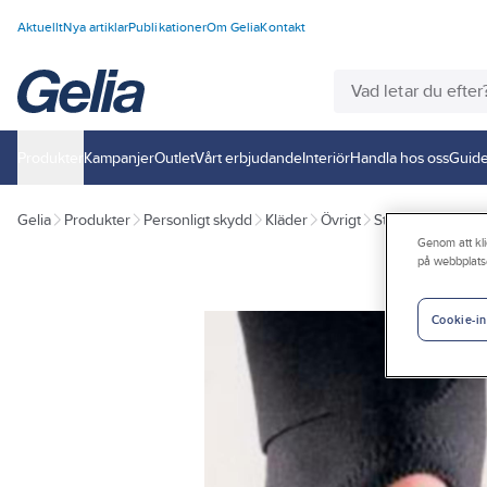
Aktuellt
Nya artiklar
Publikationer
Om Gelia
Kontakt
Produkter
Kampanjer
Outlet
Vårt erbjudande
Interiör
Handla hos oss
Guide
Gelia
Produkter
Personligt skydd
Kläder
Övrigt
Stöd- och värme
Genom att kli
på webbplats
Cookie-in