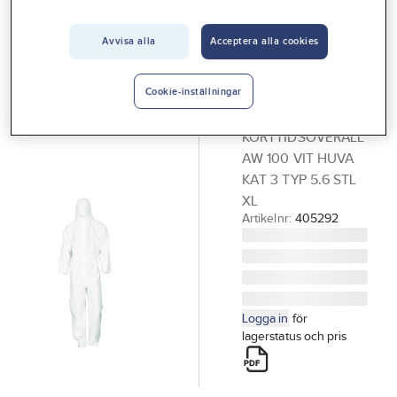
Vårt erbjudande
Avvisa alla
Acceptera alla cookies
ACTIVEWEAR
Interiör
Korttidsoverall
Handla hos oss
Activewear
Cookie-inställningar
100
Guider & inspiration
KORTTIDSOVERALL
Vanliga frågor
AW 100 VIT HUVA
KAT 3 TYP 5.6 STL
XL
Artikelnr:
405292
Logga in
för
lagerstatus och pris