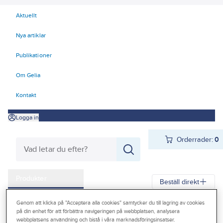
Aktuellt
Nya artiklar
Publikationer
Om Gelia
Kontakt
Logga in
Orderrader:
0
Produkter
Beställ direkt
Kampanjer
Genom att klicka på "Acceptera alla cookies" samtycker du till lagring av cookies
Gelia
Produkter
Personligt skydd
Kläder
Korttidsplagg
på din enhet för att förbättra navigeringen på webbplatsen, analysera
Outlet
webbplatsens användning och bistå i våra marknadsföringsinsatser.
Overaller