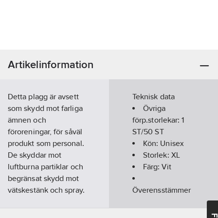
Artikelinformation
Detta plagg är avsett
Teknisk data
som skydd mot farliga
Övriga
ämnen och
förp.storlekar:
1
föroreningar, för såväl
ST/50 ST
produkt som personal.
Kön:
Unisex
De skyddar mot
Storlek:
XL
luftburna partiklar och
Färg:
Vit
begränsat skydd mot
vätskestänk och spray.
Överensstämmer
Höga konsentrationer
med:
CE Cat.III,
av lösningsmedel eller
EN ISO 13982,