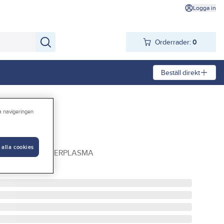
Logga in
Orderrader:
0
Beställ direkt
ra navigeringen
 alla cookies
TBAND TILL SUPERPLASMA