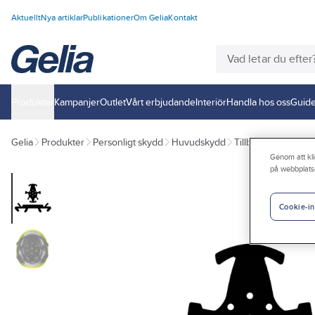
Aktuellt
Nya artiklar
Publikationer
Om Gelia
Kontakt
Produkter
Kampanjer
Outlet
Vårt erbjudande
Interiör
Handla hos oss
Guide
Gelia
Produkter
Personligt skydd
Huvudskydd
Tillbehör huvudsk
Genom att kli
på webbplats
Cookie-in