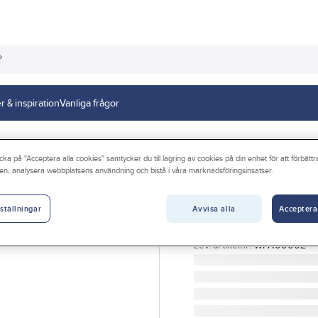
r & inspiration
Vanliga frågor
ydd
cka på "Acceptera alla cookies" samtycker du till lagring av cookies på din enhet för att förbätt
en, analysera webbplatsens användning och bistå i våra marknadsföringsinsatser.
KASK
Svettband KASK
Avvisa alla
Acceptera
ställningar
TILLBEHÖR KASK SVET
Artikelnr:
458321
Lev. artikelnr:
WPA00002-