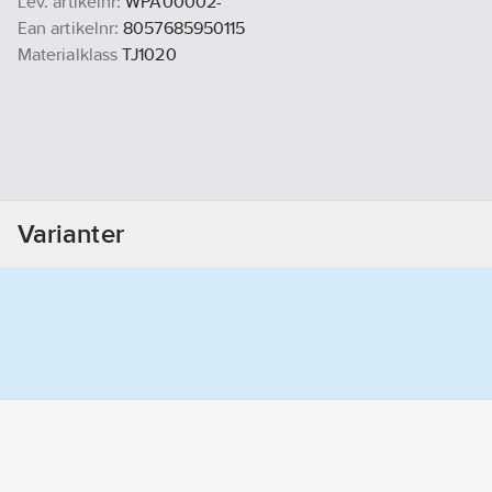
Lev. artikelnr:
WPA00002-
Ean artikelnr:
8057685950115
Materialklass
TJ1020
Varianter