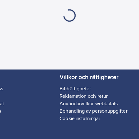
Villkor och rättigheter
ss
Bildrättigheter
Reklamation och retur
et
Användarvillkor webbplats
s
Behandling av personuppgifter
Cookie-inställningar