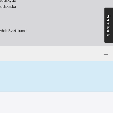
vudskydd
udskador
Feedback
vdel:
Svettband