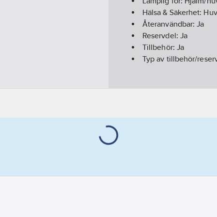
Lämplig för:
Hjälm/hu
Hälsa & Säkerhet:
Huv
Återanvändbar:
Ja
Reservdel:
Ja
Tillbehör:
Ja
Typ av tillbehör/reser