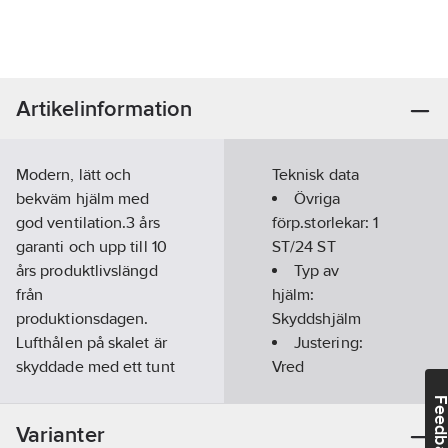
Artikelinformation
Modern, lätt och
Teknisk data
bekväm hjälm med
Övriga
god ventilation.3 års
förp.storlekar:
1
garanti och upp till 10
ST/24 ST
års produktlivslängd
Typ av
från
hjälm:
produktionsdagen.
Skyddshjälm
Lufthålen på skalet är
Justering:
skyddade med ett tunt
Vred
nät av aluminium för
Feedba
att undvika att skräp
Upphängning:
Varianter
kommer in i hjälmen.
4-punkt