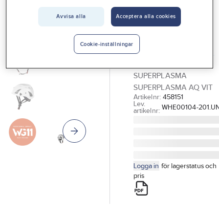
Vårt erbjudande
KASK
Avvisa alla
Acceptera alla cookies
Skyddshjälm
Interiör
KASK
Handla hos oss
Cookie-inställningar
Superplasma AQ
Guider & inspiration
SKYDDSHJÄLM KASK
SUPERPLASMA
Vanliga frågor
SUPERPLASMA AQ VIT
Artikelnr:
458151
Lev.
WHE00104-201.UN
artikelnr:
Logga in
för lagerstatus och
pris