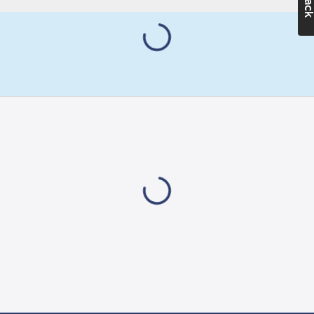
4-punkts hakband och
Med
rattjustering. OBS!
svettband:
Nej
Adapter till
Färg:
Vit
hörselkåpor krävs, art
WAC00003.
Ventilerande:
Hörselkåpor som är
Ja
godkända tillsammans
Vikt:
390
g
med hjälmen är KASK
Hälsa &
´s egna och Hellberg.
Säkerhet:
Vänligen ha det i
Huvudskador
beaktande om ni ska
Lampfäste:
använda t.ex Peltor
Nej
hörselkåpor
tillsammans med
Överensstämmer
KASK´s hjälmar. Hög
med:
EN 397
sidstyvhet, mot
Material:
PP
metallstänk.
Material:
(polypropen)
Ytterskal, PP
Dimension
(Polypropylen),
från/till:
510-