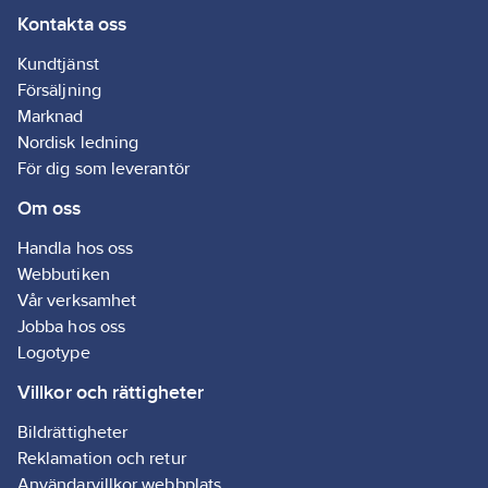
Kontakta oss
innerskal i HD
620
mm
Polystyren.
Kundtjänst
Information om det
Försäljning
lilla visiret V2 i
Marknad
kombination med
Nordisk ledning
pannlampa: De
För dig som leverantör
pannlampor som
Om oss
ligger som tillbehör till
denna produkt
Handla hos oss
fungerar tillsammans
Webbutiken
med det lilla
Vår verksamhet
utvändiga visiret V2.
Jobba hos oss
Läs på informationen
Logotype
om pannlampan om
lampfäste medföljer
Villkor och rättigheter
eller ej.
Standard:
EN
Bildrättigheter
397, LD, -30°C, MM.
Reklamation och retur
Artikelnr:
458151
Användarvillkor webbplats