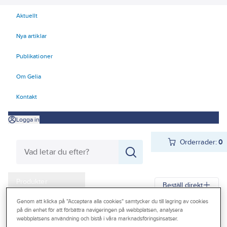
Aktuellt
Nya artiklar
Publikationer
Om Gelia
Kontakt
Logga in
Orderrader:
0
Produkter
Beställ direkt
Kampanjer
Genom att klicka på "Acceptera alla cookies" samtycker du till lagring av cookies
på din enhet för att förbättra navigeringen på webbplatsen, analysera
Gelia
Produkter
Personligt skydd
Handskar
Outlet
webbplatsens användning och bistå i våra marknadsföringsinsatser.
Svets/Värmehandskar
Svets- och värmehandskar