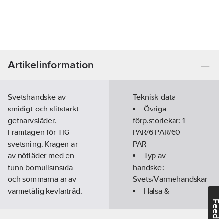
Artikelinformation
Svetshandske av
Teknisk data
smidigt och slitstarkt
Övriga
getnarvsläder.
förp.storlekar:
1
Framtagen för TIG-
PAR/6 PAR/60
svetsning. Kragen är
PAR
av nötläder med en
Typ av
tunn bomullsinsida
handske:
och sömmarna är av
Svets/Värmehandskar
värmetålig kevlartråd.
Hälsa &
Handsken har insydda
Säkerhet:
Svets
Feedba
fingersidor vilket ger