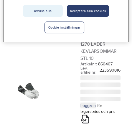
Vårt erbjudande
Avvisa alla
Acceptera alla cookies
GUIDE
Interiör
Svetshandske
Handla hos oss
Guide 1270
Cookie-inställningar
HANDSKE GUIDE
Guider & inspiration
1270 LÄDER
Vanliga frågor
KEVLARSÖMMAR
STL 10
Artikelnr:
860407
Lev.
223590816
artikelnr:
Logga in
för
lagerstatus och pris