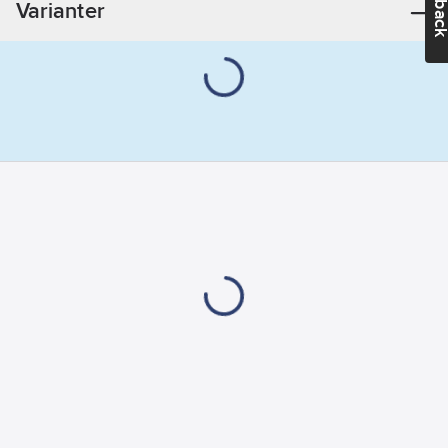
Varianter
Överensstämmer
med:
EN 14387,
EN 141
Hälsa &
Säkerhet:
Asbest,
Isocyanater
Skyddar mot
partiklar:
Ja