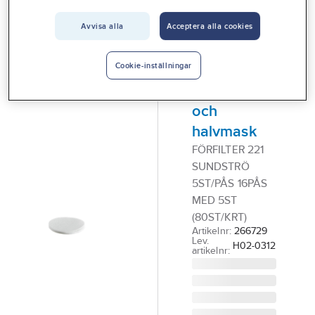
Vårt erbjudande
Avvisa alla
Acceptera alla cookies
SUNDSTRÖM
Interiör
Förfilter
Handla hos oss
Sundström
Cookie-inställningar
helmask
Guider & inspiration
och
Vanliga frågor
halvmask
FÖRFILTER 221
SUNDSTRÖ
5ST/PÅS 16PÅS
MED 5ST
(80ST/KRT)
Artikelnr:
266729
Lev.
H02-0312
artikelnr: