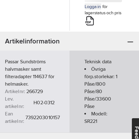
Logga in
för
lagerstatus och pris
Artikelinformation
Passar Sundströms
Teknisk data
halvmasker samt
Övriga
filteradapter 114637 för
förp.storlekar:
1
helmasker.
Påse/800
Artikelnr:
266729
Påse/80
Lev.
Påse/33600
H02-0312
artikelnr:
Påse
Ean
Modell:
7392203010157
artikelnr:
SR221
Materialklass
TJ2810
Typ:
-
Feedba