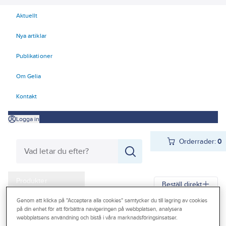
Aktuellt
Nya artiklar
Publikationer
Om Gelia
Kontakt
Logga in
Orderrader:
0
Produkter
Beställ direkt
Kampanjer
Genom att klicka på "Acceptera alla cookies" samtycker du till lagring av cookies
på din enhet för att förbättra navigeringen på webbplatsen, analysera
Gelia
Produkter
Personligt skydd
Andningsskydd
Outlet
webbplatsens användning och bistå i våra marknadsföringsinsatser.
Filter till hel- och halvmasker