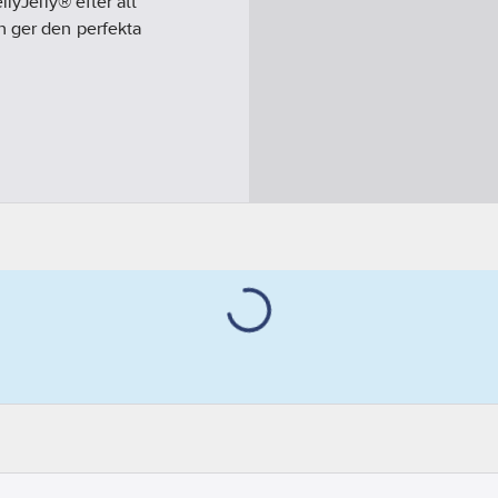
llyJelly® efter att
h ger den perfekta