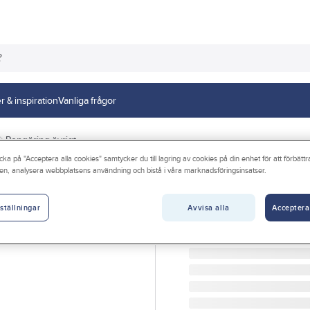
r & inspiration
Vanliga frågor
Rengöring övrigt
cka på "Acceptera alla cookies" samtycker du till lagring av cookies på din enhet för att förbätt
en, analysera webbplatsens användning och bistå i våra marknadsföringsinsatser.
ASPEN
SmellyJelly doft
Avvisa alla
Acceptera
ställningar
SMELLYJELLY DOFTGEL
Artikelnr:
7032608
Lev. artikelnr:
S090056MSC