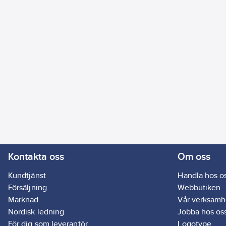
Kontakta oss
Om oss
Kundtjänst
Handla hos o
Försäljning
Webbutiken
Marknad
Vår verksamh
Nordisk ledning
Jobba hos os
För dig som leverantör
Logotype