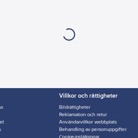
Villkor och rättigheter
ss
Bildrättigheter
Reklamation och retur
et
Användarvillkor webbplats
s
Behandling av personuppgifter
Cookie-inställningar