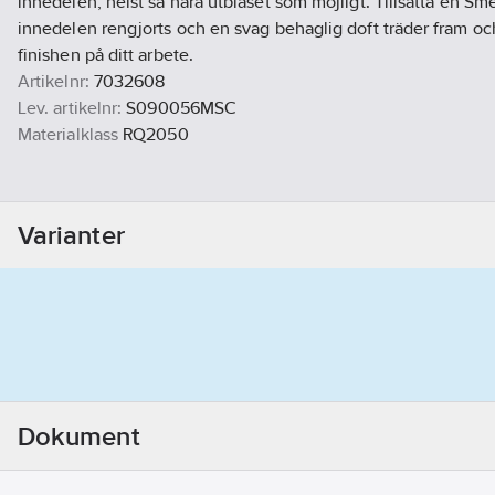
innedelen, helst så nära utblåset som möjligt. Tillsätta en Sme
innedelen rengjorts och en svag behaglig doft träder fram oc
finishen på ditt arbete.
Artikelnr:
7032608
Lev. artikelnr:
S090056MSC
Materialklass
RQ2050
Varianter
Dokument