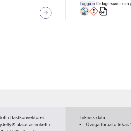
Logga in
för lagerstatus och 
oft i fläktkonvektorer
Teknisk data
yJelly® placeras enkelt i
Övriga förp.storlekar: