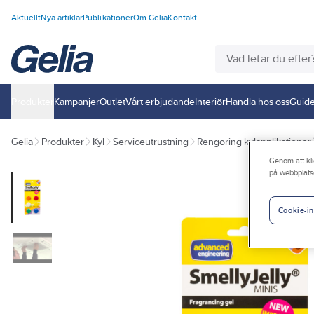
Aktuellt
Nya artiklar
Publikationer
Om Gelia
Kontakt
Produkter
Kampanjer
Outlet
Vårt erbjudande
Interiör
Handla hos oss
Guide
Gelia
Produkter
Kyl
Serviceutrustning
Rengöring kylapplikationer
Genom att kli
på webbplats
Cookie-in