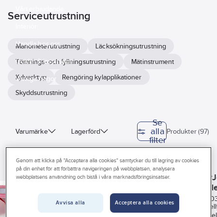
Vårt erbjudande
Serviceutrustning
Interiör
Handla hos oss
Manometerutrustning
Läcksökningsutrustning
Guider & inspiration
Tömnings- och fyllningsutrustning
Mätinstrument
Kylverktyg
Rengöring kylapplikationer
Vanliga frågor
Skyddsutrustning
Se
alla
Varumärke
Lagerförd
Produkter (97)
filter
Anslutning
Köldmedium
Genom att klicka på "Acceptera alla cookies" samtycker du till lagring av cookies
ITE
KELLER
ASPEN
på din enhet för att förbättra navigeringen på webbplatsen, analysera
Längd
Längd
Avspärrnings-
Flänsverktyg
Elektronisk manometer
SmellyJ
webbplatsens användning och bistå i våra marknadsföringsinsatser.
och
och
doftgele
Arbetsområde
Vikt
varningsband
provtryckningsmanometer
AC/VP
Art nr:
107878
Art nr:
7063503
Art nr:
7066483
Art nr:
70
Avvisa alla
Acceptera alla cookies
A-Collection
Extra starkt
klass 0,1
LEO 1 är ett mikroprocessorstyrt,
SmellyJel
Diameter
Bredd
avspärrningsband
exakt och mångsidigt digitalt
en doftge