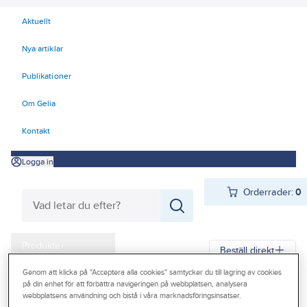
Aktuellt
Nya artiklar
Publikationer
Om Gelia
Kontakt
Logga in
Orderrader:
0
Produkter
Beställ direkt
Kampanjer
Genom att klicka på "Acceptera alla cookies" samtycker du till lagring av cookies
på din enhet för att förbättra navigeringen på webbplatsen, analysera
Gelia
Produkter
Kyl
Serviceutrustning
Kylverktyg
Outlet
webbplatsens användning och bistå i våra marknadsföringsinsatser.
Serviceverktyg