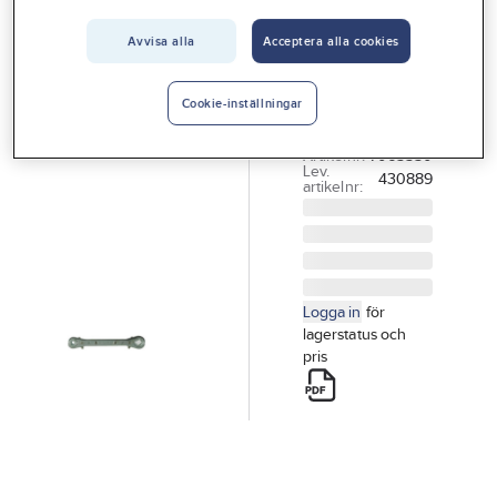
Vårt erbjudande
Avvisa alla
Acceptera alla cookies
ITE
Interiör
Spärrnyckel
Handla hos oss
SPÄRRNYCKEL
Cookie-inställningar
127-RW
Guider & inspiration
Artikelnr:
7065550
Lev.
430889
Vanliga frågor
artikelnr:
Logga in
för
lagerstatus och
pris