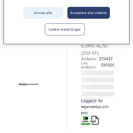
Vårt erbjudande
EJOT
Blindnit
Avvisa alla
Acceptera alla cookies
Interiör
standard,
Handla hos oss
aluminium
Cookie-inställningar
Guider & inspiration
BLINDNIT EJOT
6,4X15 AL/ST
Vanliga frågor
(250 ST)
Artikelnr:
273437
Lev.
130501
artikelnr:
Logga in
för
lagerstatus och
pris