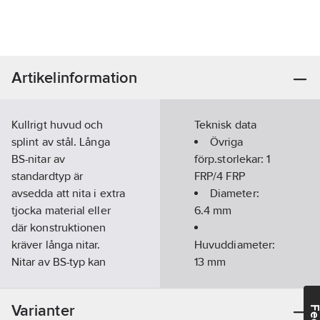
Artikelinformation
Kullrigt huvud och
Teknisk data
splint av stål. Långa
Övriga
BS-nitar av
förp.storlekar:
1
standardtyp är
FRP/4 FRP
avsedda att nita i extra
Diameter:
tjocka material eller
6.4
mm
där konstruktionen
kräver långa nitar.
Huvuddiameter:
Nitar av BS-typ kan
13
mm
levereras i olika
utföranden och
Klämområde:
Varianter
material. Niten
6.0-9.0
mm