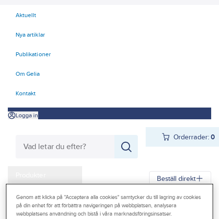
Aktuellt
Nya artiklar
Publikationer
Om Gelia
Kontakt
Logga in
Orderrader:
0
Produkter
Beställ direkt
Kampanjer
Genom att klicka på "Acceptera alla cookies" samtycker du till lagring av cookies
Gelia
Produkter
Infästning
Nit
Blindnit
på din enhet för att förbättra navigeringen på webbplatsen, analysera
Outlet
webbplatsens användning och bistå i våra marknadsföringsinsatser.