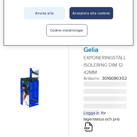
Vårt erbjudande
GELIA
Golvdisplay
Avvisa alla
Acceptera alla cookies
Interiör
rörisolering,
Handla hos oss
inkl
Cookie-inställningar
Guider & inspiration
rörisolering,
Gelia
Vanliga frågor
EXPONERINGSTÄLL
ISOLERING DIM 12-
42MM
Artikelnr:
3016080302
Logga in
för
lagerstatus och pris