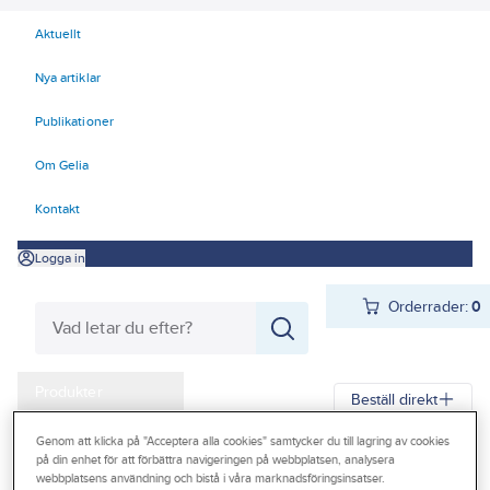
Aktuellt
Nya artiklar
Publikationer
Om Gelia
Kontakt
Logga in
Orderrader:
0
Produkter
Beställ direkt
Kampanjer
Genom att klicka på "Acceptera alla cookies" samtycker du till lagring av cookies
Gelia
Produkter
Gelia VVS
Rör, rördel och ventil
Rörisolering
på din enhet för att förbättra navigeringen på webbplatsen, analysera
Outlet
webbplatsens användning och bistå i våra marknadsföringsinsatser.