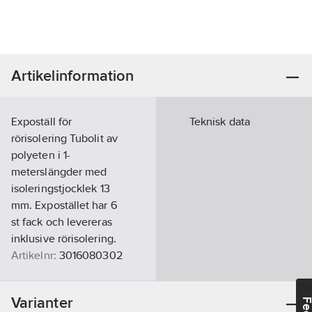
Artikelinformation
Expoställ för
Teknisk data
rörisolering Tubolit av
polyeten i 1-
meterslängder med
isoleringstjocklek 13
mm. Expostället har 6
st fack och levereras
inklusive rörisolering.
Artikelnr:
3016080302
Ean
7392462016730
artikelnr:
Varianter
Materialklass
GI52