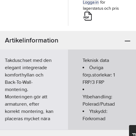
Logga in
för
lagerstatus och pris
Artikelinformation
Takduschset med den
Teknisk data
elegant integrerade
Övriga
komforthyllan och
förp.storlekar:
1
Back-To-Wall-
FRP/3 FRP
montering.
Monteringen gör att
Ytbehandling:
armaturen, efter
Polerad/Putsad
korrekt montering, kan
Ytskydd:
placeras mycket nära
Förkromad
väggen, utan ett
Längd
störande utrymme.
duschslang: