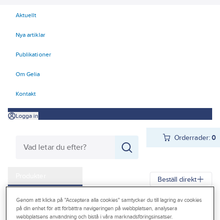
Aktuellt
Nya artiklar
Publikationer
Om Gelia
Kontakt
Logga in
Orderrader:
0
Produkter
Beställ direkt
Kampanjer
Genom att klicka på "Acceptera alla cookies" samtycker du till lagring av cookies
Gelia
Produkter
Gelia VVS
Dusch och bad
på din enhet för att förbättra navigeringen på webbplatsen, analysera
Outlet
webbplatsens användning och bistå i våra marknadsföringsinsatser.
Duschset, handdusch, slang och duschtillbehör