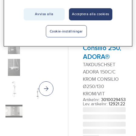
Vårt erbjudande
Avvisa alla
Acceptera alla cookies
ADORA®
Interiör
Takduschset
Handla hos oss
150 c/c, 3-
Cookie-inställningar
spray,
Guider & inspiration
Consilio 250,
Vanliga frågor
ADORA®
TAKDUSCHSET
ADORA 150C/C
KROM CONSILIO
Ø250/130
KROM/VIT
Artikelnr:
3010029453
Lev. artikelnr:
12921.22