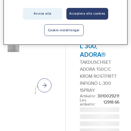
Vårt erbjudande
Avvisa alla
Acceptera alla cookies
ADORA®
Interiör
Takduschset
Handla hos oss
150 c/c, 1-
Cookie-inställningar
spray, Infigo
Guider & inspiration
L 300,
Vanliga frågor
ADORA®
TAKDUSCHSET
ADORA 150C/C
KROM ROSTFRITT
INFIGNO L-300
1SPRAY
Artikelnr:
3010029211
Lev.
12918.66
artikelnr: