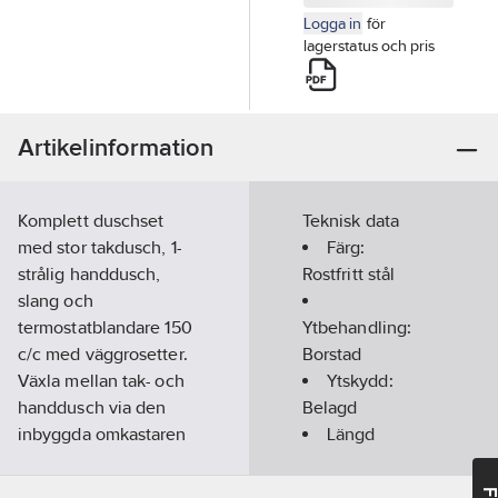
Logga in
för
lagerstatus och pris
Artikelinformation
Komplett duschset
Teknisk data
med stor takdusch, 1-
Färg:
strålig handdusch,
Rostfritt stål
slang och
termostatblandare 150
Ytbehandling:
c/c med väggrosetter.
Borstad
Växla mellan tak- och
Ytskydd:
handdusch via den
Belagd
inbyggda omkastaren
Längd
på blandaren.
duschslang:
Takduschen och
1500
mm