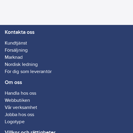
duschhuvud
garnityr:
Ja
handdusch Ø 100 mm.
Artikelnr:
3010029211
Artikelnummer
Lev. artikelnr:
12918.66
leverantör:
Kontakta oss
Ean
12918.66
5701951129059
artikelnr:
Med
Kundtjänst
Materialklass
GP23
vattensparläge:
Försäljning
Ja
Marknad
Nordisk ledning
För dig som leverantör
Om oss
Handla hos oss
Webbutiken
Vår verksamhet
Jobba hos oss
Logotype
Villkor och rättigheter