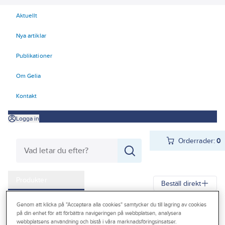
Aktuellt
Nya artiklar
Publikationer
Om Gelia
Kontakt
Logga in
Orderrader:
0
Produkter
Beställ direkt
Kampanjer
Genom att klicka på "Acceptera alla cookies" samtycker du till lagring av cookies
Gelia
Produkter
Gelia VVS
Dusch och bad
på din enhet för att förbättra navigeringen på webbplatsen, analysera
Outlet
webbplatsens användning och bistå i våra marknadsföringsinsatser.
Duschset, handdusch, slang och duschtillbehör