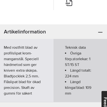
Artikelinformation
Med rostfritt blad av
Teknisk data
profilslipat krom-
Övriga
manganstål. Speciell
förp.storlekar:
1
härdmetod som ger
ST/15 ST
kniven extra skärpa.
Längd totalt:
Bladtjocklek 2,5 mm.
224
mm
Flåslipat blad för ökad
Längd
precision. Skaft av
klinga/blad:
109
gummi för säkert
mm
grepp. Knivslidan av
Feedba
polymer är symmetrisk
Greppdesign: