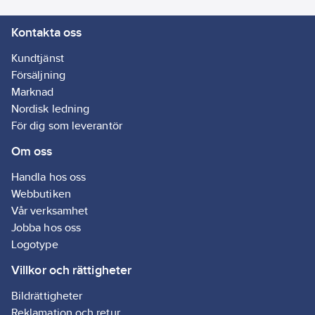
levereras de i ett
Kontakta oss
brätte av kartong.
Smidigt för
Kundtjänst
exponering av knivar
Försäljning
vid kassan eller i din
Marknad
butiksinredning.
Nordisk ledning
Artikelnr:
5039395001
För dig som leverantör
Ean
7391846013044
Om oss
artikelnr:
Ägarens
393950
Handla hos oss
artikelnr:
Webbutiken
Materialklass
G814
Vår verksamhet
Jobba hos oss
Logotype
Villkor och rättigheter
Bildrättigheter
Reklamation och retur