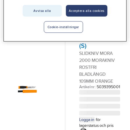
Vårt erbjudande
Avvisa alla
Acceptera alla cookies
MORAKNIV
Interiör
Friluftskniv,
Handla hos oss
Morakniv
Cookie-inställningar
2000 Outdoor
Guider & inspiration
(S)
Vanliga frågor
SLIDKNIV MORA
2000 MORAKNIV
ROSTFRI
BLADLÄNGD
109MM ORANGE
Artikelnr:
5039395001
Logga in
för
lagerstatus och pris