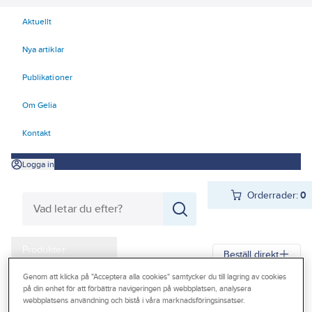
Aktuellt
Nya artiklar
Publikationer
Om Gelia
Kontakt
Logga in
Orderrader:
0
Produkter
Beställ direkt
Kampanjer
Genom att klicka på "Acceptera alla cookies" samtycker du till lagring av cookies
på din enhet för att förbättra navigeringen på webbplatsen, analysera
Gelia
Produkter
Gelia Verktyg, maskiner & hantering
Outlet
webbplatsens användning och bistå i våra marknadsföringsinsatser.
Handverktyg
Knivar