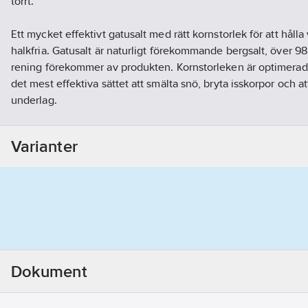
torrt.
Ett mycket effektivt gatusalt med rätt kornstorlek för att hål
halkfria. Gatusalt är naturligt förekommande bergsalt, över 9
rening förekommer av produkten. Kornstorleken är optimerad 
det mest effektiva sättet att smälta snö, bryta isskorpor och att
underlag.
Artikelnr:
5010911201
Ean artikelnr:
7311631012007
Varianter
Ägarens artikelnr:
109112
Materialklass
G320
Dokument