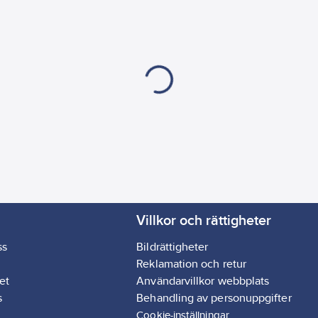
Villkor och rättigheter
ss
Bildrättigheter
Reklamation och retur
et
Användarvillkor webbplats
s
Behandling av personuppgifter
Cookie-inställningar