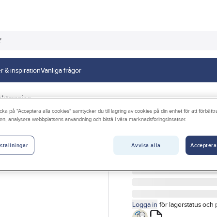
r & inspiration
Vanliga frågor
bekämpning
cka på "Acceptera alla cookies" samtycker du till lagring av cookies på din enhet för att förbätt
en, analysera webbplatsens användning och bistå i våra marknadsföringsinsatser.
Vintervägsalt, g
SALT VINTERVÄGSALT 2
Avvisa alla
Acceptera
ställningar
Artikelnr:
5010911201
Logga in
för lagerstatus och 