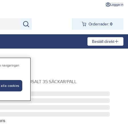
Logga in
Orderrader:
0
Beställ direkt
ra navigeringen
atusalt
5KG/SÄCK GATUSALT 35 SÄCKAR/PALL
 alla cookies
pris