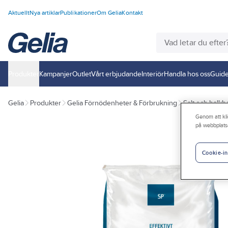
Aktuellt
Nya artiklar
Publikationer
Om Gelia
Kontakt
Produkter
Kampanjer
Outlet
Vårt erbjudande
Interiör
Handla hos oss
Guide
Gelia
Produkter
Gelia Förnödenheter & Förbrukning
Salt och halk
Genom att kli
på webbplats
Cookie-in