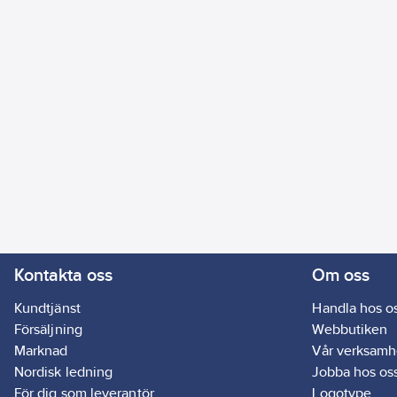
Kontakta oss
Om oss
Kundtjänst
Handla hos o
Försäljning
Webbutiken
Marknad
Vår verksamh
Nordisk ledning
Jobba hos os
För dig som leverantör
Logotype