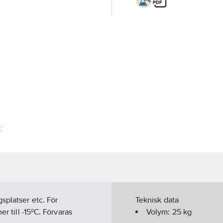
splatser etc. För
Teknisk data
r till -15ºC. Förvaras
Volym:
25
kg