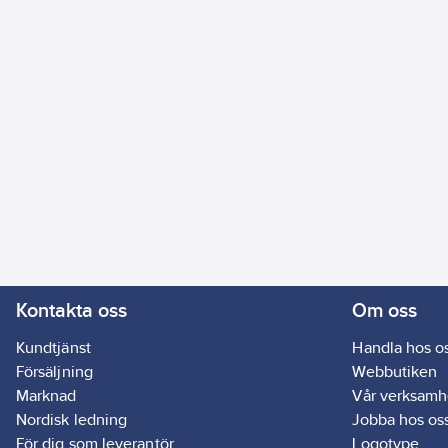
Kontakta oss
Om oss
Kundtjänst
Handla hos o
Försäljning
Webbutiken
Marknad
Vår verksamh
Nordisk ledning
Jobba hos os
För dig som leverantör
Logotype