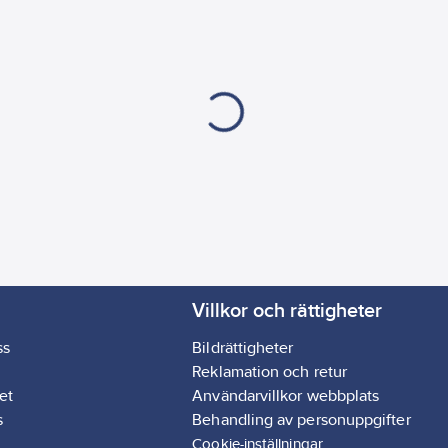
Villkor och rättigheter
ss
Bildrättigheter
Reklamation och retur
et
Användarvillkor webbplats
s
Behandling av personuppgifter
Cookie-inställningar