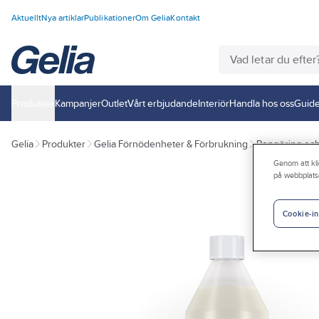
Aktuellt
Nya artiklar
Publikationer
Om Gelia
Kontakt
Produkter
Kampanjer
Outlet
Vårt erbjudande
Interiör
Handla hos oss
Guide
Gelia
Produkter
Gelia Förnödenheter & Förbrukning
Rengöring och
Genom att kli
på webbplats
Cookie-in