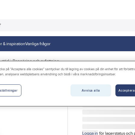
r & inspiration
Vanliga frågor
 städ
Rengöring och avfettning
cka på "Acceptera alla cookies" samtycker du till lagring av cookies på din enhet för att förbätt
en, analysera webbplatsens användning och bistå i våra marknadsföringsinsatser.
GÖRDETMEDRW
Avfettning alkal
Avvisa alla
Acceptera
ställningar
AVFETTNINGSMEDEL RW
Artikelnr:
5012379341
Logga in
för lagerstatus och 