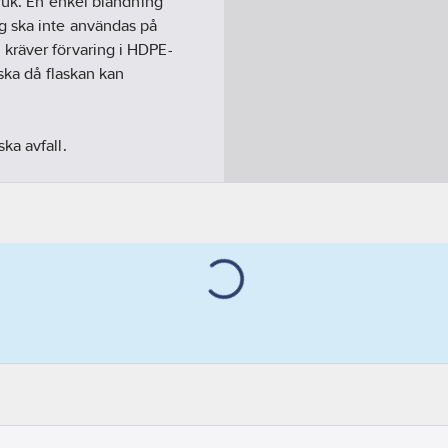
bruk. En enkel blandning
g ska inte användas på
kräver förvaring i HDPE-
aska då flaskan kan
ka avfall.
engöringsbehov.