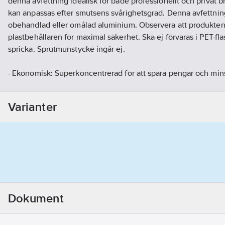
denna avfettning idealisk för både professionellt och privat 
kan anpassas efter smutsens svårighetsgrad. Denna avfettnin
obehandlad eller omålad aluminium. Observera att produkten 
plastbehållaren för maximal säkerhet. Ska ej förvaras i PET-fl
spricka. Sprutmunstycke ingår ej.
- Ekonomisk: Superkoncentrerad för att spara pengar och mins
- Anpassningsbar: Flexibel spädning för att möta specifika r
- Effektiv: Tar bort tuff smuts snabbt och enkelt.
Varianter
Artikelnr:
5012379341
Ean artikelnr:
634240146985
Ägarens artikelnr:
81237934
Materialklass
GI59
Dokument