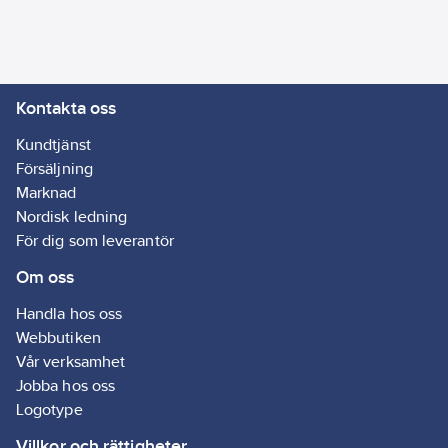
och fönsterkarmar
▪ Isolerar både mot
värme och kyla och
drag
Kontakta oss
▪ Fogning runt för och
genomföringar
Kundtjänst
▪ Inne och ute
Försäljning
Marknad
EGENSKAPER /
Nordisk ledning
FÖRDELAR
För dig som leverantör
▪ Mycket låga halter av
Om oss
monomeriska
isocyanater (under
Handla hos oss
0,1%)
Webbutiken
▪ Flexibel
Vår verksamhet
▪ Lågt härdningstryck
Jobba hos oss
▪ 1-komp klar att
Logotype
användas
Villkor och rättigheter