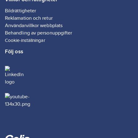
▪ Goda
isoleringsegenskaper
Bildrättigheter
▪ Säkerhetsventil för
Reklamation och retur
längre lagringstid
Användarvillkor webbplats
▪ Ljudisolerande
Behandling av personuppgifter
egenskaper
Cookie-inställningar
▪ Kan skäras, målas
Följ oss
och slipas
Bättre
arbetsmiljöalternativ
till SikaBoom 557 och
157.
Artikelnr:
5107788001
Ean
7612895734019
artikelnr:
Ägarens
778800
artikelnr:
Materialklass
GI51