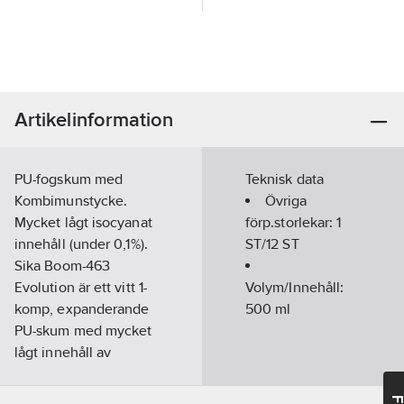
Artikelinformation
PU-fogskum med
Teknisk data
Kombimunstycke.
Övriga
Mycket lågt isocyanat
förp.storlekar:
1
innehåll (under 0,1%).
ST/12 ST
Sika Boom-463
Evolution är ett vitt 1-
Volym/Innehåll:
komp, expanderande
500
ml
PU-skum med mycket
lågt innehåll av
monomera
isocyanater. Det är fritt