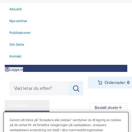
Aktuellt
Nya artiklar
Publikationer
Om Gelia
Kontakt
Logga in
Orderrader:
0
Produkter
Beställ direkt
Kampanjer
Genom att klicka på "Acceptera alla cookies" samtycker du till lagring av cookies
Gelia
Produkter
Gelia Förnödenheter & Förbrukning
på din enhet för att förbättra navigeringen på webbplatsen, analysera
Outlet
webbplatsens användning och bistå i våra marknadsföringsinsatser.
Lim, fog, spackel, tätning
Fog och tätning
Fogskum