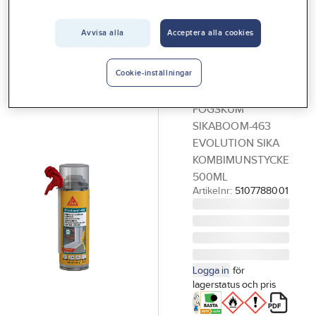
Vårt erbjudande
Avvisa alla
Acceptera alla cookies
SIKA
Interiör
Fogskum,
Handla hos oss
SikaBoom
Cookie-inställningar
463 Evolution
Guider & inspiration
FOGSKUM
Vanliga frågor
SIKABOOM-463
EVOLUTION SIKA
KOMBIMUNSTYCKE
500ML
Artikelnr:
5107788001
Logga in
för
lagerstatus och pris