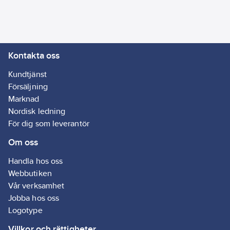
förekommande
byggnadsmaterial.
Goda värmeisolerande
egenskaper och
Kontakta oss
ljuddämpande.
Förvaras stående
Kundtjänst
under torra
Försäljning
förhållanden i
Marknad
temperaturer mellan
Nordisk ledning
+10 °C och +25 °C.
För dig som leverantör
Artikelnr:
5107202221
Om oss
Ean
7612895534060
artikelnr:
Handla hos oss
Ägarens
Webbutiken
720222
artikelnr:
Vår verksamhet
Materialklass
GI51
Jobba hos oss
Logotype
Villkor och rättigheter