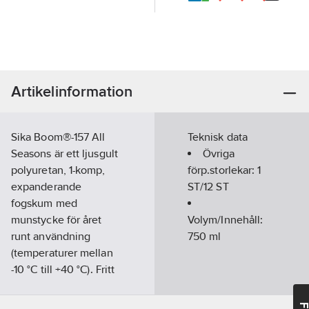
Artikelinformation
Sika Boom®-157 All
Teknisk data
Seasons är ett ljusgult
Övriga
polyuretan, 1-komp,
förp.storlekar:
1
expanderande
ST/12 ST
fogskum med
munstycke för året
Volym/Innehåll:
runt användning
750
ml
(temperaturer mellan
-10 °C till +40 °C). Fritt
från klor- paraffiner
och halogener. Kan