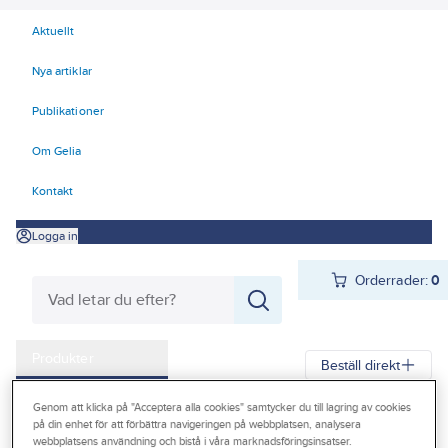
Aktuellt
Nya artiklar
Publikationer
Om Gelia
Kontakt
Logga in
Orderrader:
0
Produkter
Beställ direkt
Kampanjer
Genom att klicka på "Acceptera alla cookies" samtycker du till lagring av cookies
Gelia
Produkter
Gelia Förnödenheter & Förbrukning
på din enhet för att förbättra navigeringen på webbplatsen, analysera
Outlet
webbplatsens användning och bistå i våra marknadsföringsinsatser.
Lim, fog, spackel, tätning
Fog och tätning
Fogskum