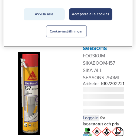
Vårt erbjudande
Avvisa alla
Acceptera alla cookies
SIKA
Interiör
Fogskum,
Handla hos oss
SikaBoom
Cookie-inställningar
157 All
Guider & inspiration
seasons
Vanliga frågor
FOGSKUM
SIKABOOM-157
SIKA ALL
SEASONS 750ML
Artikelnr:
5107202221
Logga in
för
lagerstatus och pris