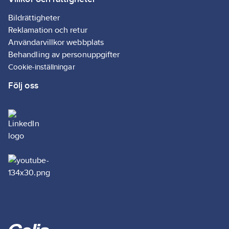
och golv.
Artikelnr:
5003190471
Bildrättigheter
Ean
Reklamation och retur
5414195052716
artikelnr:
Användarvillkor webbplats
Ägarens
Behandling av personuppgifter
319047
artikelnr:
Cookie-inställningar
Materialklass
GI55
Följ oss