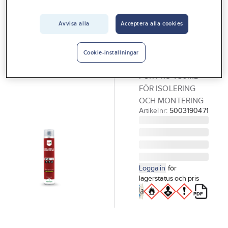
Vårt erbjudande
Avvisa alla
Acceptera alla cookies
RELEKTA
Interiör
Byggskum,
Handla hos oss
Tec7, Pur Pro
Cookie-inställningar
BYGGSKUM TEC7
Guider & inspiration
PUR PRO 750ML
Vanliga frågor
FÖR ISOLERING
OCH MONTERING
Artikelnr:
5003190471
Logga in
för
lagerstatus och pris