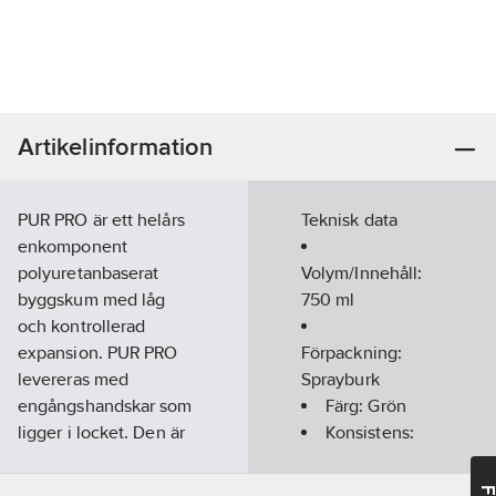
Artikelinformation
PUR PRO är ett helårs
Teknisk data
enkomponent
polyuretanbaserat
Volym/Innehåll:
byggskum med låg
750
ml
och kontrollerad
expansion. PUR PRO
Förpackning:
levereras med
Sprayburk
engångshandskar som
Färg:
Grön
ligger i locket. Den är
Konsistens:
enligt BREEAM-SE
Vätska
emissionskrav, kan