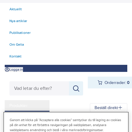
Aktuellt
Nya artiklar
Publikationer
Om Gelia
Kontakt
Logga in
Orderrader:
0
Produkter
Beställ direkt
Kampanjer
Genom att klicka på "Acceptera alla cookies" samtycker du till lagring av cookies
Gelia
Produkter
Gelia Förnödenheter & Förbrukning
på din enhet för att förbättra navigeringen på webbplatsen, analysera
Outlet
webbplatsens användning och bistå i våra marknadsföringsinsatser.
Lim, fog, spackel, tätning
Fog och tätning
Fogskum