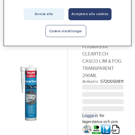
Vårt erbjudande
Avvisa alla
Acceptera alla cookies
CASCO
Interiör
Fogmassa,
Handla hos oss
Casco
Cookie-inställningar
Cleartech
Guider & inspiration
FOGMASSA
Vanliga frågor
CLEARTECH
CASCO LIM & FOG
TRANSPARENT
290ML
Artikelnr:
5720050811
Logga in
för
lagerstatus och pris