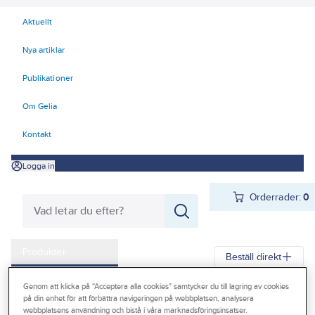
Aktuellt
Nya artiklar
Publikationer
Om Gelia
Kontakt
Logga in
Orderrader:
0
Produkter
Beställ direkt
Kampanjer
Genom att klicka på "Acceptera alla cookies" samtycker du till lagring av cookies
Gelia
Produkter
Gelia Förnödenheter & Förbrukning
på din enhet för att förbättra navigeringen på webbplatsen, analysera
Outlet
webbplatsens användning och bistå i våra marknadsföringsinsatser.
Lim, fog, spackel, tätning
Fog och tätning
Fogmassa