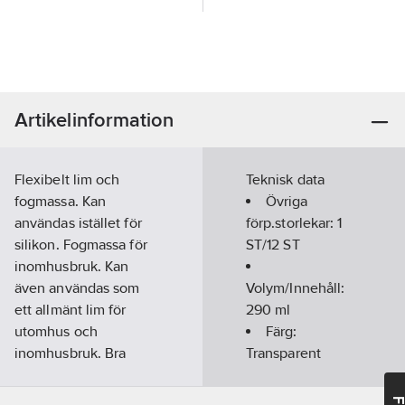
Artikelinformation
Flexibelt lim och
Teknisk data
fogmassa. Kan
Övriga
användas istället för
förp.storlekar:
1
silikon. Fogmassa för
ST/12 ST
inomhusbruk. Kan
även användas som
Volym/Innehåll:
ett allmänt lim för
290
ml
utomhus och
Färg:
inomhusbruk. Bra
Transparent
vidhäftning till de
flesta material utan