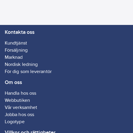
applikationer i
områden där
livsmedel bearbetas
och/eller lagras.
Kontakta oss
Artikelnr:
5720050811
Ean
Kundtjänst
7612895943152
artikelnr:
Försäljning
Ägarens
Marknad
72005081
artikelnr:
Nordisk ledning
Materialklass
GI53
För dig som leverantör
Om oss
Handla hos oss
Webbutiken
Vår verksamhet
Jobba hos oss
Logotype
Villkor och rättigheter