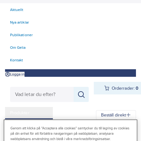
Aktuellt
Nya artiklar
Publikationer
Om Gelia
Kontakt
Logga in
Orderrader:
0
Produkter
Beställ direkt
Kampanjer
Genom att klicka på "Acceptera alla cookies" samtycker du till lagring av cookies
Gelia
Produkter
Gelia Förnödenheter & Förbrukning
på din enhet för att förbättra navigeringen på webbplatsen, analysera
Outlet
webbplatsens användning och bistå i våra marknadsföringsinsatser.
Lim, fog, spackel, tätning
Fog och tätning
Fogmassa