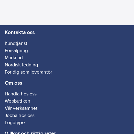
▪ Väldigt låg
monomerinnehåll ▪
Kräver inte
härdplastutbildning ▪
Kontakta oss
CE-märkt lim och
fogmassa
Kundtjänst
Artikelnr:
5361038891
Försäljning
Ean
Marknad
7612895734750
artikelnr:
Nordisk ledning
Ägarens
För dig som leverantör
36103889
artikelnr:
Om oss
Materialklass
GI51
Handla hos oss
Webbutiken
Vår verksamhet
Jobba hos oss
Logotype
Villkor och rättigheter