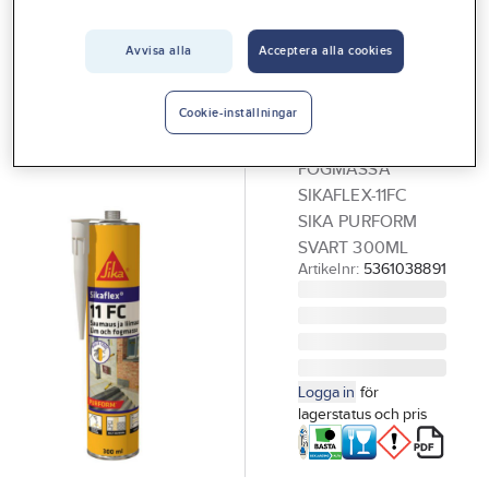
Vårt erbjudande
Avvisa alla
Acceptera alla cookies
SIKA
Interiör
Fogmassa,
Handla hos oss
Sikaflex-11 FC
Cookie-inställningar
Purform
Guider & inspiration
FOGMASSA
Vanliga frågor
SIKAFLEX-11FC
SIKA PURFORM
SVART 300ML
Artikelnr:
5361038891
Logga in
för
lagerstatus och pris