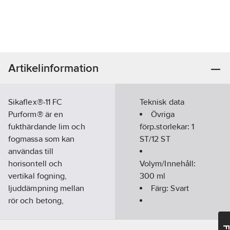
Artikelinformation
Sikaflex®-11 FC
Teknisk data
Purform® är en
Övriga
fukthärdande lim och
förp.storlekar:
1
fogmassa som kan
ST/12 ST
användas till
horisontell och
Volym/Innehåll:
vertikal fogning,
300
ml
ljuddämpning mellan
Färg:
Svart
rör och betong,
nåtning, limning
Förpackning:
mellan metall och trä,
Patron