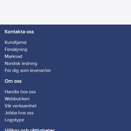
ANCHOR är perfekt för
all infästning som ska
tåla hög belastning.
För snabb och enkel
Kontakta oss
montering och
förankring av t.ex.
Kundtjänst
räcken,
Försäljning
badrumsinredning,
Marknad
kabelkanaler och rör,
Nordisk ledning
metallämnen,
För dig som leverantör
armeringsjärn,
Om oss
gängade stänger och
fasadpaneler i alla
Handla hos oss
typer av byggmaterial
Webbutiken
som betong,
Vår verksamhet
lättbetong, kompakt
Jobba hos oss
eller ihålig tegelsten,
Logotype
murar och natursten
Villkor och rättigheter