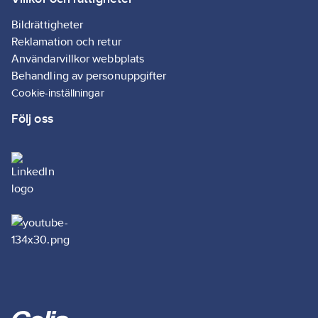
(testa först för
eventuell
Bildrättigheter
missfärgning på
Reklamation och retur
natursten). Som
Användarvillkor webbplats
fyllnadsmaterial i
Behandling av personuppgifter
borrhål o.d., samt
Cookie-inställningar
reparation av betong.
Följ oss
ANCHOR är mycket
lämplig att andvända
istället för
expansionsbultar, t.ex.
nära hörn och kanter
av betong, då den har
expansionsfri
härdning.
ANCHOR härdar
snabbt, utan att
krympa eller