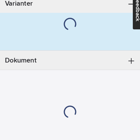
Feedba
Varianter
komponents kemiskt
ankare baserat på
vinylesterharts.
Komponenterna
blandas i rätt mängd i
blandningsröret på
väg ut ur patron.
ANCHOR är ETA-
Dokument
certifierad för
användningsområden,
brandcertifierad och
dokumenterad
vattentät. Den kan
användas på fuktiga
ytor, även under
vatten, och inomhus
då den är ftalat- och
styrenfri.