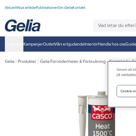
Aktuellt
Nya artiklar
Publikationer
Om Gelia
Kontakt
Produkter
Kampanjer
Outlet
Vårt erbjudande
Interiör
Handla hos oss
Guide
Gelia
Produkter
Gelia Förnödenheter & Förbrukning
Kemteknik
F
Genom att kli
på webbplats
Cookie-in