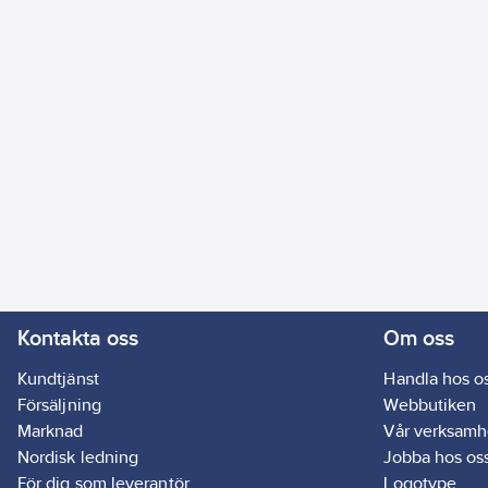
Kontakta oss
Om oss
Kundtjänst
Handla hos o
Försäljning
Webbutiken
Marknad
Vår verksamh
Nordisk ledning
Jobba hos os
För dig som leverantör
Logotype