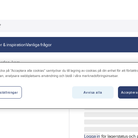
r & inspiration
Vanliga frågor
ordon, kem
cka på "Acceptera alla cookies" samtycker du till lagring av cookies på din enhet för att förbätt
en, analysera webbplatsens användning och bistå i våra marknadsföringsinsatser.
CASCO
Pannkitt, Casco
Avvisa alla
Acceptera
ställningar
PANNKITT HEAT 1500 C
Artikelnr:
5106031671
Logga in
för lagerstatus och 