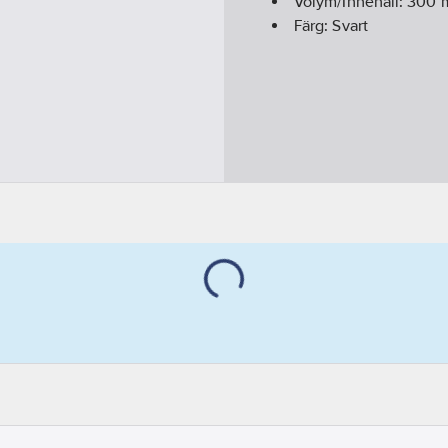
Volym/Innehåll:
300
m
Färg:
Svart