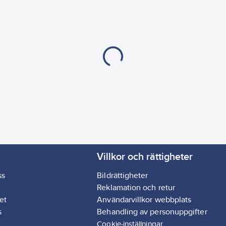
Villkor och rättigheter
ss
Bildrättigheter
Reklamation och retur
et
Användarvillkor webbplats
s
Behandling av personuppgifter
Cookie-inställningar