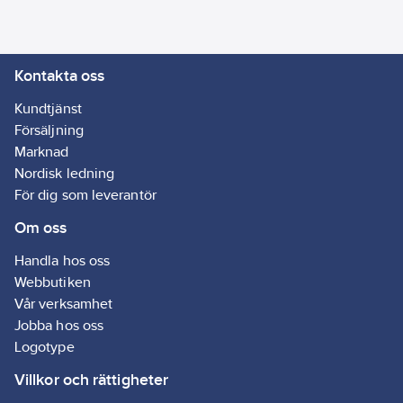
grova eller dammiga
material. Vävtejpen av
glasfiber täcker hål i
Kontakta oss
väggen och stötfogar
med ett djup på upp
Kundtjänst
till 3 mm. Hål och
Försäljning
sprickor behöver inte
Marknad
fyllas ut före
Nordisk ledning
användning, det vill
För dig som leverantör
säga att du kan
Om oss
applicera tejpen utan
att först använda
Handla hos oss
fyllnadsmedel.
Webbutiken
Vår verksamhet
tesa® 60101 har hög
Jobba hos oss
beständighet mot
Logotype
åldrande och är
Villkor och rättigheter
mycket slitstark.