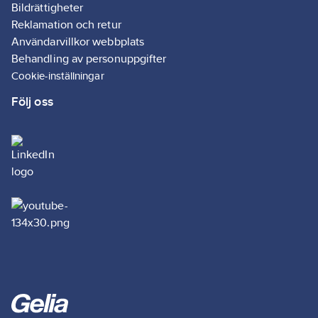
Artikelnr:
5001001935
Bildrättigheter
Lev.
Reklamation och retur
60101-00000-00
artikelnr:
Användarvillkor webbplats
Ean
Behandling av personuppgifter
4042448295347
artikelnr:
Cookie-inställningar
Materialklass
G895
Följ oss