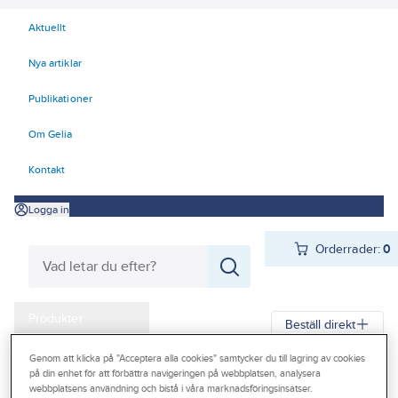
Aktuellt
Nya artiklar
Publikationer
Om Gelia
Kontakt
Logga in
Orderrader:
0
Produkter
Beställ direkt
Kampanjer
Genom att klicka på "Acceptera alla cookies" samtycker du till lagring av cookies
Gelia
Produkter
Gelia Fästmaterial
Tejp & Tätning
Vävtejp
på din enhet för att förbättra navigeringen på webbplatsen, analysera
Outlet
webbplatsens användning och bistå i våra marknadsföringsinsatser.