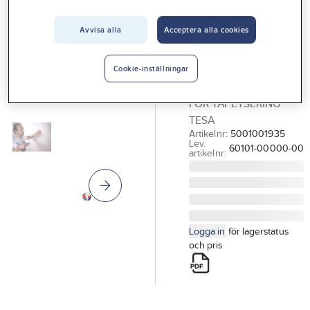
Vårt erbjudande
TESA
Glasfibertejp,
Avvisa alla
Acceptera alla cookies
Interiör
Tesa
Handla hos oss
GLASFIBERTEJP
Cookie-inställningar
48MMX25M ARMERAD
Guider & inspiration
FÖR TAPETSERING
Vanliga frågor
TESA
Artikelnr:
5001001935
Lev.
60101-00000-00
artikelnr:
Logga in
för lagerstatus
och pris