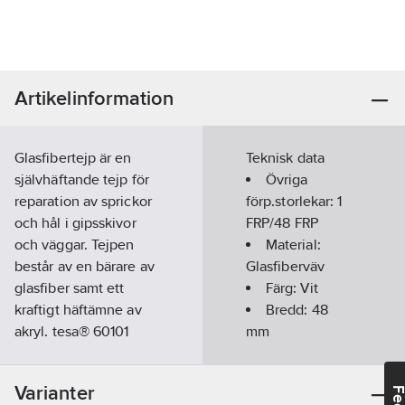
Artikelinformation
Glasfibertejp är en
Teknisk data
självhäftande tejp för
Övriga
reparation av sprickor
förp.storlekar:
1
och hål i gipsskivor
FRP/48 FRP
och väggar. Tejpen
Material:
består av en bärare av
Glasfiberväv
glasfiber samt ett
Färg:
Vit
kraftigt häftämne av
Bredd:
48
akryl. tesa® 60101
mm
glasfibertejp är avsedd
Längd:
25
m
att vara den mest
Häftämne:
Varianter
tekniskt avancerade
Akryl