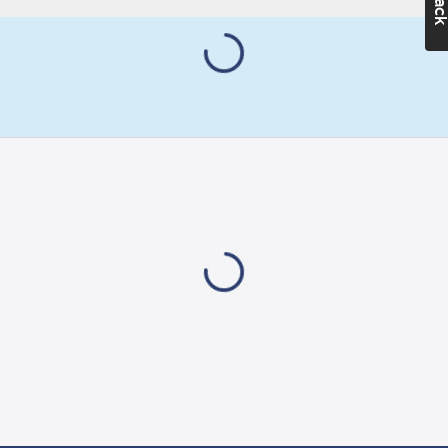
Det effektiva
Häftämne:
syntetiska
Syntetiskt
gummihäftämnet gör
gummi
att tejpen snabbt
fäster på en mängd
Artikelnummer
olika ytor.
leverantör:
Vävtejpen är ett bra
2903
val för tillfälliga
reparationer,
skarvning, försegling,
fixering och skydd.
Hög draghållfasthet
gör den idealisk för
buntning. Rivs av rakt i
båda riktningarna.
Artikelnr:
5001001171
Ean
8021684012983
artikelnr:
Ägarens