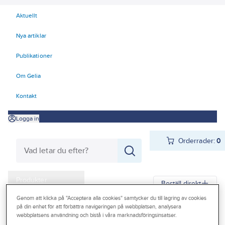
Aktuellt
Nya artiklar
Publikationer
Om Gelia
Kontakt
Logga in
Orderrader:
0
Produkter
Beställ direkt
Kampanjer
Genom att klicka på "Acceptera alla cookies" samtycker du till lagring av cookies
på din enhet för att förbättra navigeringen på webbplatsen, analysera
Gelia
Produkter
Gelia Fästmaterial
Tejp & Tätning
Vävtejp
webbplatsens användning och bistå i våra marknadsföringsinsatser.
Outlet