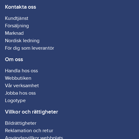
500720
Kontakta oss
artikelnr:
Materialklass
G891
Kundtjänst
Försäljning
Marknad
Nordisk ledning
För dig som leverantör
Om oss
Handla hos oss
Webbutiken
Vår verksamhet
Jobba hos oss
Logotype
Villkor och rättigheter
Bildrättigheter
Reklamation och retur
Användarvillkor webbplats