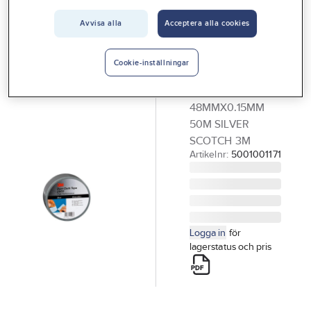
Vårt erbjudande
3M
Avvisa alla
Acceptera alla cookies
Vävtejp
Interiör
universal,
Handla hos oss
Cookie-inställningar
Scotch
Guider & inspiration
VÄVTEJP
48MMX0.15MM
Vanliga frågor
50M SILVER
SCOTCH 3M
Artikelnr:
5001001171
Logga in
för
lagerstatus och pris