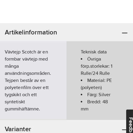
Artikelinformation
Vävtejp Scotch är en
Teknisk data
formbar vävtejp med
Övriga
många
förp.storlekar:
1
användningsområden.
Rulle/24 Rulle
Tejpen består av en
Material:
PE
polyetenfilm över ett
(polyeten)
tygskikt och ett
Färg:
Silver
syntetiskt
Bredd:
48
gummihäftämne.
mm
Formbar tejp som
Längd:
50
m
Feedba
underlättar applicering
Tjocklek:
Varianter
på oregelbundna ytor.
0.15
mm