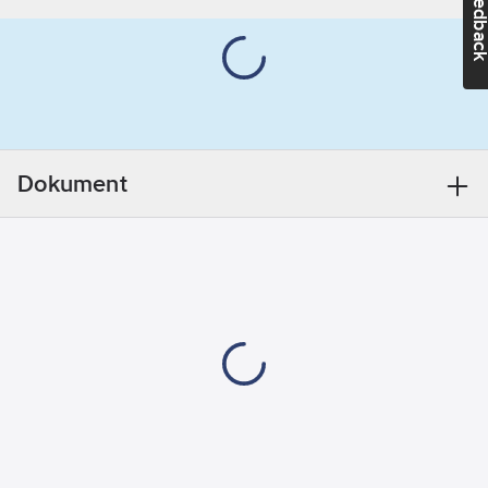
Feedba
Efter att ha rengjort
mm
ytan noggrant från
UV-resistent:
smuts, fett och damm
Ja
kan installationen
börja omedelbart. Med
Självhäftande:
sin profil som liknar
Ja
bokstaven E i tvärsnitt,
Dokument
tätar den
högkvalitativa
gummitejpen små
sprickor på 1 - 3,5 mm
mellan fönsterkarmar
och fönsterfoder. Den
passar för nästan alla
typer av fönster,
rumsdörrar eller
skåpdörrar. tesa®
ISOLERING
tätningstejp är UV- och