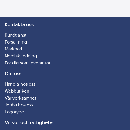
temperaturbeständig
och kan lätt tas bort -
utan att lämna några
Kontakta oss
rester.
Artikelnr:
5001001928
Kundtjänst
Lev.
Försäljning
05463-00120-03
artikelnr:
Marknad
Ean
Nordisk ledning
4042448102287
artikelnr:
För dig som leverantör
Materialklass
G895
Om oss
Handla hos oss
Webbutiken
Vår verksamhet
Jobba hos oss
Logotype
Villkor och rättigheter