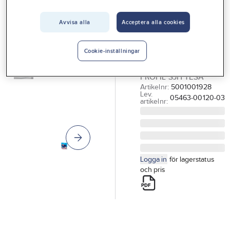
Vårt erbjudande
TESA
Tätningslist E-
Avvisa alla
Acceptera alla cookies
Interiör
profil, Tesa
Handla hos oss
TÄTNINGSLIST
Cookie-inställningar
9MMX4MMX6M VIT E-
Guider & inspiration
PROFIL SJH TESA
Vanliga frågor
Artikelnr:
5001001928
Lev.
05463-00120-03
artikelnr:
Logga in
för lagerstatus
och pris