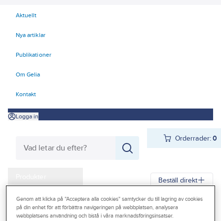
Aktuellt
Nya artiklar
Publikationer
Om Gelia
Kontakt
Logga in
Orderrader:
0
Produkter
Beställ direkt
Kampanjer
Genom att klicka på "Acceptera alla cookies" samtycker du till lagring av cookies
Gelia
Produkter
Gelia Fästmaterial
Tejp & Tätning
Tätningslist
på din enhet för att förbättra navigeringen på webbplatsen, analysera
Outlet
webbplatsens användning och bistå i våra marknadsföringsinsatser.