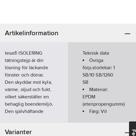
Artikelinformation
tesa® ISOLERING
Teknisk data
tätningstejp är din
Övriga
lösning för läckande
förp.storlekar:
1
fönster och dörrar.
SB/10 SB/1260
Den skyddar mot kyla,
SB
värme, oljud och fukt,
Material:
vilket säkerställer en
EPDM
behaglig boendemiljö.
(etenpropengummi)
Den självhäftande
Färg:
Vit
tejpen är enkel att
Bredd:
9
mm
installera - allt du
Längd:
6
m
Varianter
behöver är en sax.
Tjocklek:
4