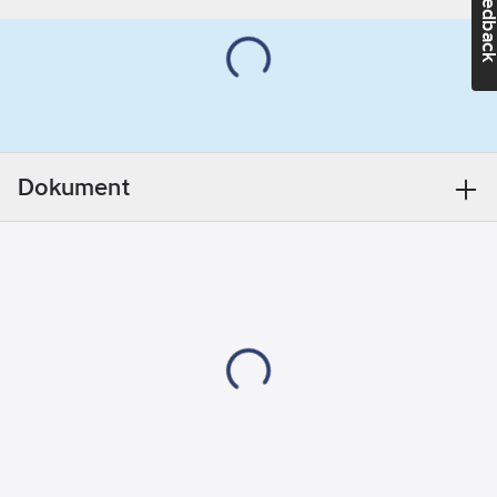
Feedba
sax. Efter att ha
5.5
mm
noggrant rengjort ytan
UV-resistent:
från smuts, fett och
Ja
damm kan
installationen börja
Självhäftande:
omedelbart. Med sin
Ja
profil som liknar
Dokument
bokstaven E i tvärsnitt,
tätar den
högkvalitativa
gummitejpen små
sprickor på 1 - 3,5 mm
mellan fönsterkarmar
och fönsterfoder. Den
passar för nästan alla
typer av fönster,
rumsdörrar eller
skåpdörrar. tesa®
ISOLERING