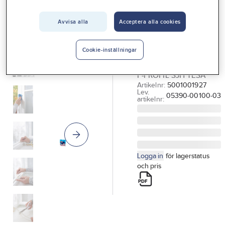
Vårt erbjudande
TESA
Tätningslist P-
Avvisa alla
Acceptera alla cookies
Interiör
profil, Tesa
Handla hos oss
TÄTNINGSLIST
Cookie-inställningar
9MMX5.5MMX6M VIT
Guider & inspiration
P-PROFIL SJH TESA
Vanliga frågor
Artikelnr:
5001001927
Lev.
05390-00100-03
artikelnr:
Logga in
för lagerstatus
och pris