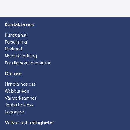
Tätningslist är UV- och
temperaturresistent
och kan lätt tas bort -
Kontakta oss
utan att lämna några
rester.
Kundtjänst
Artikelnr:
5001001927
Försäljning
Lev.
Marknad
05390-00100-03
artikelnr:
Nordisk ledning
Ean
För dig som leverantör
4042448104533
artikelnr:
Om oss
Materialklass
G895
Handla hos oss
Webbutiken
Vår verksamhet
Jobba hos oss
Logotype
Villkor och rättigheter