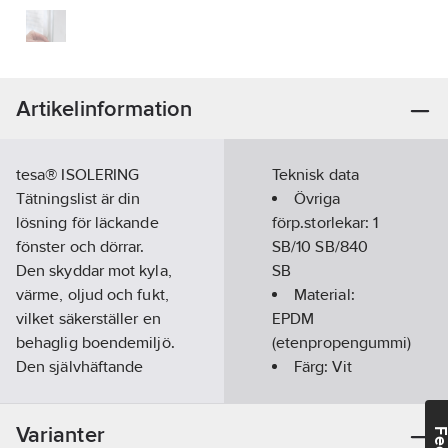
Artikelinformation
tesa® ISOLERING
Teknisk data
Tätningslist är din
Övriga
lösning för läckande
förp.storlekar:
1
fönster och dörrar.
SB/10 SB/840
Den skyddar mot kyla,
SB
värme, oljud och fukt,
Material:
vilket säkerställer en
EPDM
behaglig boendemiljö.
(etenpropengummi)
Den självhäftande
Färg:
Vit
tätningstejpen är
Bredd:
9
mm
enkel att installera -
Längd:
6
m
Varianter
allt du behöver är enr
Tjocklek: