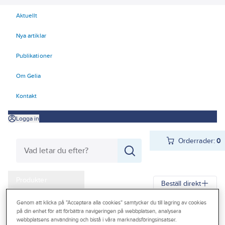
Aktuellt
Nya artiklar
Publikationer
Om Gelia
Kontakt
Logga in
Orderrader:
0
Produkter
Beställ direkt
Kampanjer
Genom att klicka på "Acceptera alla cookies" samtycker du till lagring av cookies
Gelia
Produkter
Gelia Fästmaterial
Tejp & Tätning
Tätningslist
på din enhet för att förbättra navigeringen på webbplatsen, analysera
Outlet
webbplatsens användning och bistå i våra marknadsföringsinsatser.