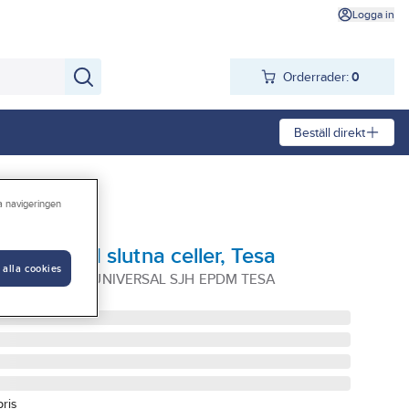
Logga in
Orderrader:
0
Beställ direkt
ra navigeringen
ersal, med slutna celler, Tesa
 alla cookies
MM 5M SVART UNIVERSAL SJH EPDM TESA
pris