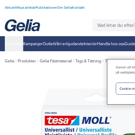
Aktuellt
Nya artiklar
Publikationer
Om Gelia
Kontakt
Produkter
Kampanjer
Outlet
Vårt erbjudande
Interiör
Handla hos oss
Guide
Gelia
Produkter
Gelia Fästmaterial
Tejp & Tätning
Tätningslist
Genom att kli
på webbplats
Cookie-in