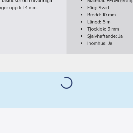
, takluckor och utvändiga
Material:
EPDM (eten
ngor upp till 4 mm.
Färg:
Svart
Bredd:
10
mm
Längd:
5
m
Tjocklek:
5
mm
Självhäftande:
Ja
Inomhus:
Ja
Utomhus:
Ja
Artikelnummer levera