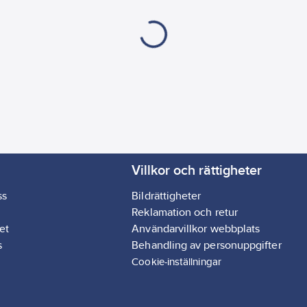
Villkor och rättigheter
ss
Bildrättigheter
Reklamation och retur
et
Användarvillkor webbplats
s
Behandling av personuppgifter
Cookie-inställningar