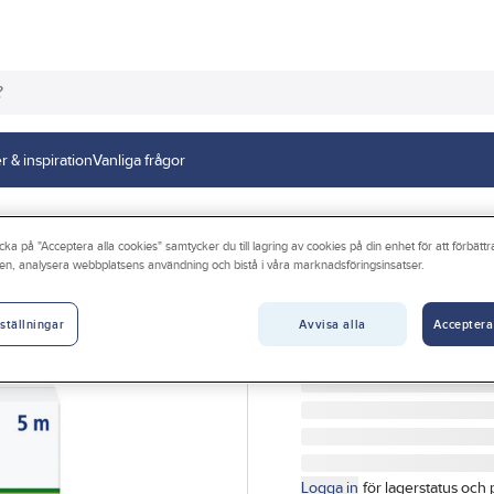
r & inspiration
Vanliga frågor
cka på "Acceptera alla cookies" samtycker du till lagring av cookies på din enhet för att förbätt
en, analysera webbplatsens användning och bistå i våra marknadsföringsinsatser.
TESA
Tätningslist Univ
Avvisa alla
Acceptera
ställningar
TÄTNINGSLIST 10MMX5
Artikelnr:
5001001911
Logga in
för lagerstatus och 