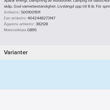
Sparar energi. Dämpning av vibrationer. Lämplig för båtluckor
skåp. God värmebeständighet. Livslängd upp till 8 år. För spri
Artikelnr:
5001001911
Ean artikelnr:
4042448273147
Ägarens artikelnr:
382128
Materialklass
G895
Varianter