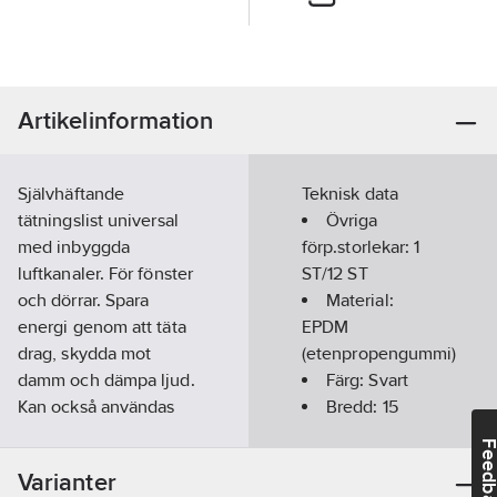
Artikelinformation
Självhäftande
Teknisk data
tätningslist universal
Övriga
med inbyggda
förp.storlekar:
1
luftkanaler. För fönster
ST/12 ST
och dörrar. Spara
Material:
energi genom att täta
EPDM
drag, skydda mot
(etenpropengummi)
damm och dämpa ljud.
Färg:
Svart
Kan också användas
Bredd:
15
för att täta runt badkar,
mm
Feedba
tvättställ och spis.
Längd:
2
m
Varianter
Tätar takluckor,
Tjocklek:
8