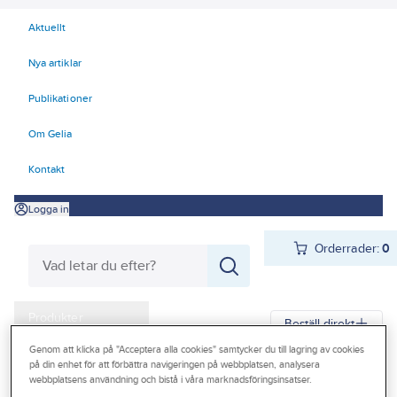
Aktuellt
Nya artiklar
Publikationer
Om Gelia
Kontakt
Logga in
Orderrader:
0
Produkter
Beställ direkt
Kampanjer
Genom att klicka på "Acceptera alla cookies" samtycker du till lagring av cookies
på din enhet för att förbättra navigeringen på webbplatsen, analysera
Gelia
Produkter
Gelia Fästmaterial
Tejp & Tätning
Tätningslist
webbplatsens användning och bistå i våra marknadsföringsinsatser.
Outlet