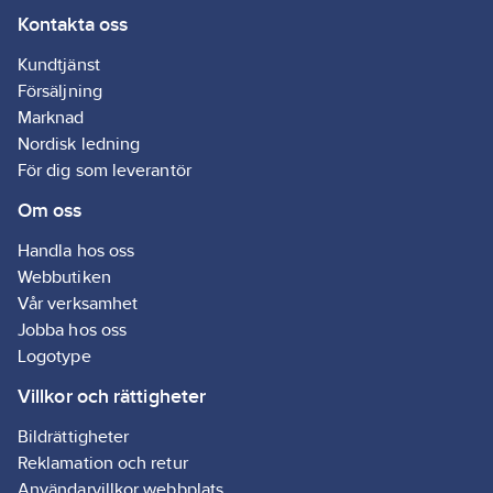
Kontakta oss
Materialklass
G891
Kundtjänst
Försäljning
Marknad
Nordisk ledning
För dig som leverantör
Om oss
Handla hos oss
Webbutiken
Vår verksamhet
Jobba hos oss
Logotype
Villkor och rättigheter
Bildrättigheter
Reklamation och retur
Användarvillkor webbplats