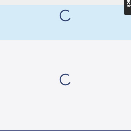
vindskupor, sopskåp,
mm
elmätarskåp med
UV-resistent:
mera. Använd som
Ja
glidkydd på tavlor,
prydnadsföremål och
Självhäftande:
liknande.
Ja
Tätningslisten är av
EPDM-gummi, vilket
Artikelnummer
ger utmärkt hållbarhet.
leverantör:
Väderbeständig, UV-
2300
och ozonresistent.
Vind- och vattentålig.
Tätar springor mellan
3-7 mm.
Artikelnr:
5001001394
Ean
7314230550987
artikelnr:
Ägarens
294441
artikelnr: