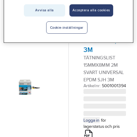
Vårt erbjudande
3M
Avvisa alla
Acceptera alla cookies
Tätningslist
Interiör
Universal,
Handla hos oss
Cookie-inställningar
med
Guider & inspiration
luftkanaler,
3M
Vanliga frågor
TÄTNINGSLIST
15MMX8MM 2M
SVART UNIVERSAL
EPDM SJH 3M
Artikelnr:
5001001394
Logga in
för
lagerstatus och pris