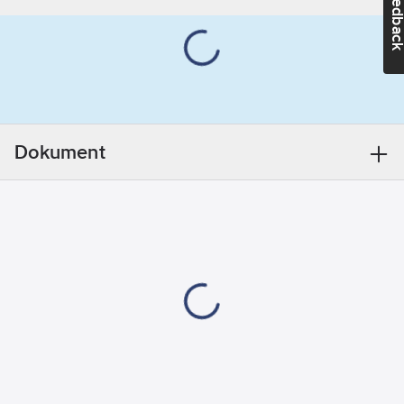
Feedba
stuckaturarbeten.
Tjocklek:
Bygg- och skyddstejp
0.122
mm
är en mer robust tejp
Häftämne:
än vanlig
Naturgummi
maskeringstejp för
Utomhus:
Ja
utomhusbruk.
Artikelnummer
Dokument
Tejpen fäster även när
leverantör:
det är kallt, vilket gör
4843
att den ger optimalt
skydd för
fasadrenovering,
målnings-, stuckatur-
och putsarbeten. Den
består av en stabil,
slitstark, mjuk PVC-film
och har ett
åldersbeständig
häftämne av