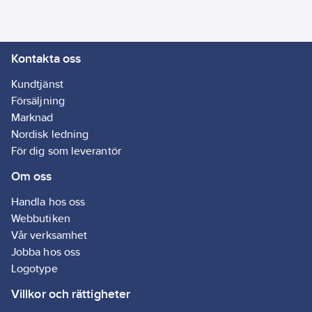
naturgummi. Den är
särskilt lämplig som
grund för målnings-
Kontakta oss
och putsarbeten.
Tejpen är för utvändigt
Kundtjänst
bruk och kan sitta upp
Försäljning
till 2 veckor utan att
Marknad
lämna
Nordisk ledning
häftämnesrester. Kan
För dig som leverantör
monteras vid
Om oss
temperaturer ned till
0°C. Tejpen är
Handla hos oss
beständig mot fukt,
Webbutiken
svaga syror och
Vår verksamhet
alkaliska lösningar,
Jobba hos oss
samt en rad olika
Logotype
kemikalier. Tejpen är
Villkor och rättigheter
mycket lämplig som