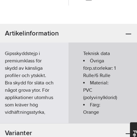
Artikelinformation
Gipsskyddstejp i
Teknisk data
premiumklass för
Övriga
skydd av känsliga
förp.storlekar:
1
profiler och ytskikt.
Rulle/6 Rulle
Bra skydd för släta och
Material:
något grova ytor. För
PVC
applikationer utomhus
(polyvinylklorid)
som kräver hög
Färg:
vidhäftningsstyrka,
Orange
som exempelvis
Bredd:
50
rappnings-, målnings-,
mm
Varianter
gips-, murverks- och
Längd:
33
m