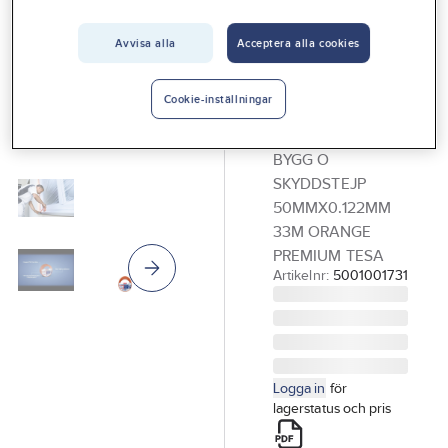
Vårt erbjudande
TESA
Bygg- och
Avvisa alla
Acceptera alla cookies
Interiör
skyddstejp
Handla hos oss
premium,
Cookie-inställningar
Guider & inspiration
Tesa
BYGG O
Vanliga frågor
SKYDDSTEJP
50MMX0.122MM
33M ORANGE
PREMIUM TESA
Artikelnr:
5001001731
Logga in
för
lagerstatus och pris