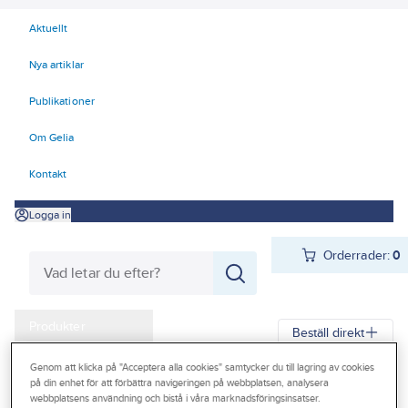
Aktuellt
Nya artiklar
Publikationer
Om Gelia
Kontakt
Logga in
Orderrader:
0
Produkter
Beställ direkt
Kampanjer
Genom att klicka på "Acceptera alla cookies" samtycker du till lagring av cookies
Gelia
Produkter
Gelia Fästmaterial
Tejp & Tätning
Skyddstejp
på din enhet för att förbättra navigeringen på webbplatsen, analysera
Outlet
webbplatsens användning och bistå i våra marknadsföringsinsatser.