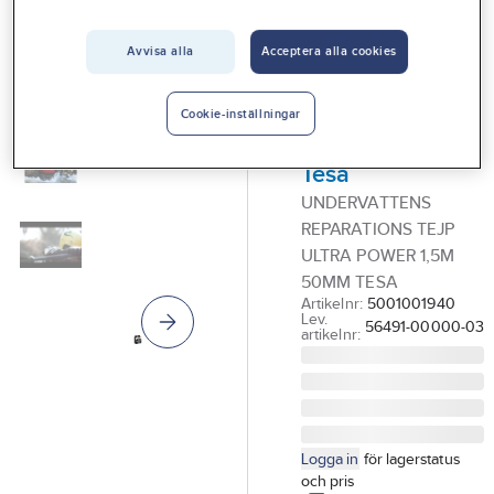
Vårt erbjudande
Avvisa alla
Acceptera alla cookies
TESA
Interiör
Reparationstejp,
Handla hos oss
Ultra Power
Cookie-inställningar
Under Water,
Guider & inspiration
Tesa
Vanliga frågor
UNDERVATTENS
REPARATIONS TEJP
ULTRA POWER 1,5M
50MM TESA
Artikelnr:
5001001940
Lev.
56491-00000-03
artikelnr:
Logga in
för lagerstatus
och pris