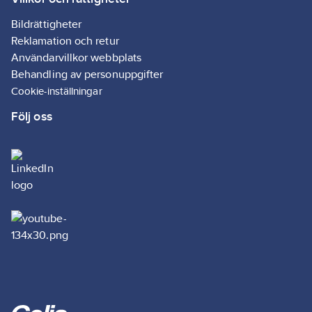
Ean
4063565106439
artikelnr:
Bildrättigheter
Materialklass
G895
Reklamation och retur
Användarvillkor webbplats
Behandling av personuppgifter
Cookie-inställningar
Följ oss