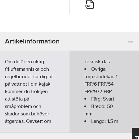
Artikelinformation
Om du är en riktig
Teknisk data
friluftsmänniska och
Övriga
regelbundet tar dig ut
förp.storlekar:
1
på vattnet i din kajak
FRP/6 FRP/54
kommer du troligen
FRP/972 FRP
att stöta på
Färg:
Svart
småproblem och
Bredd:
50
skador som behöver
mm
åtgärdas. Oavsett om
Längd:
1.5
m
du har fått en liten
UV-resistent:
spricka eller ett hål i
Ja