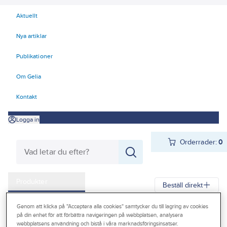
Aktuellt
Nya artiklar
Publikationer
Om Gelia
Kontakt
Logga in
Orderrader:
0
Produkter
Beställ direkt
Kampanjer
Genom att klicka på "Acceptera alla cookies" samtycker du till lagring av cookies
Gelia
Produkter
Gelia Fästmaterial
Tejp & Tätning
på din enhet för att förbättra navigeringen på webbplatsen, analysera
Outlet
webbplatsens användning och bistå i våra marknadsföringsinsatser.
Reparationstejp