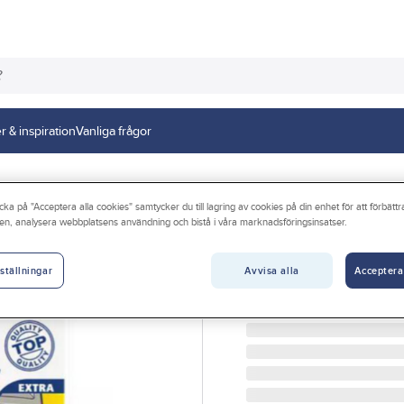
r & inspiration
Vanliga frågor
cka på "Acceptera alla cookies" samtycker du till lagring av cookies på din enhet för att förbätt
en, analysera webbplatsens användning och bistå i våra marknadsföringsinsatser.
TESA
Ljuddämpare, Pr
Avvisa alla
Acceptera
ställningar
LJUDDÄMPANDE KUDDA
Artikelnr:
5001001964
Lev. artikelnr:
57898-00000