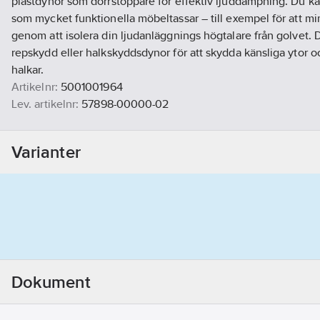
plastdynor som dörrstoppare för effektiv ljuddämpning. Du 
som mycket funktionella möbeltassar – till exempel för att mi
genom att isolera din ljudanläggnings högtalare från golvet.
repskydd eller halkskyddsdynor för att skydda känsliga ytor o
halkar.
Artikelnr:
5001001964
Lev. artikelnr:
57898-00000-02
Ean artikelnr:
4042448885067
Materialklass
G895
Varianter
Dokument