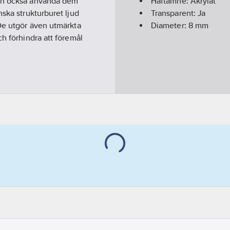
kan också använda dem
Häftämne:
Akrylat
nska strukturburet ljud
Transparent:
Ja
 De utgör även utmärkta
Diameter:
8
mm
ch förhindra att föremål