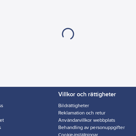
Villkor och rättigheter
ss
Bildrättigheter
Reklamation och retur
et
Användarvillkor webbplats
s
Behandling av personuppgifter
Cookie-inställningar