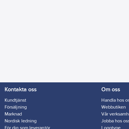
Kontakta oss
Om oss
Kundtjänst
Handla hos o
Försäljning
Webbutiken
Marknad
Vår verksamh
Nordisk ledning
Jobba hos os
För dig som leverantör
Logotype