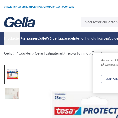
Aktuellt
Nya artiklar
Publikationer
Om Gelia
Kontakt
Produkter
Kampanjer
Outlet
Vårt erbjudande
Interiör
Handla hos oss
Guide
Gelia
Produkter
Gelia Fästmaterial
Tejp & Tätning
Övrig tejp
Genom att kli
på webbplats
Cookie-in