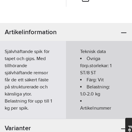
Artikelinformation
Självhäftande spik för
Teknisk data
tapet och gips. Med
Övriga
tillhörande
förp.storlekar:
1
självhäftande remsor
ST/8 ST
får de ett säkert fäste
Färg:
Vit
på strukturerade och
Belastning:
känsliga ytor.
1.0-2.0
kg
Belastning för upp till 1
kg per spik.
Artikelnummer
Justeringen i höjdled
leverantör:
gör den särskilt
77774
Varianter
lämplig för lodrät