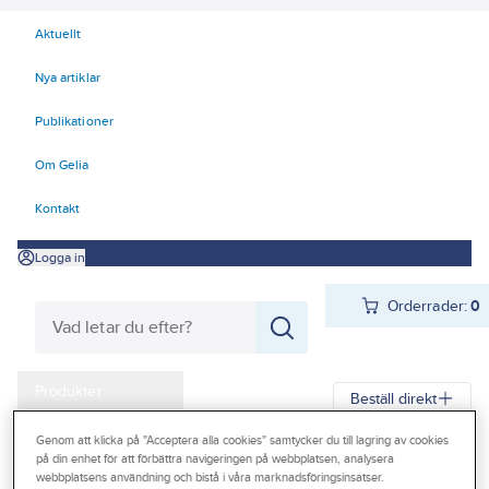
Aktuellt
Nya artiklar
Publikationer
Om Gelia
Kontakt
Logga in
Orderrader:
0
Produkter
Beställ direkt
Kampanjer
Genom att klicka på "Acceptera alla cookies" samtycker du till lagring av cookies
Gelia
Produkter
Gelia Fästmaterial
Tejp & Tätning
Övrig tejp
på din enhet för att förbättra navigeringen på webbplatsen, analysera
Outlet
webbplatsens användning och bistå i våra marknadsföringsinsatser.