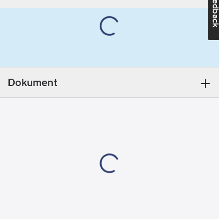
Feedba
inriktning av tavlor
eller användning av
två självhäftande
spikar för en tavla.
Den patenterade
Powerstrips®-tekniken
gör att den går att ta
Dokument
bort utan att lämna
spår. Ingenting är kvar
utom en ren och hel
yta. Den självhäftande
spiken går att
återanvända med en
ny tesa®
självhäftande remsa.
Säker montering utan
att skada, och du
slipper krångel med
hammare eller borr.