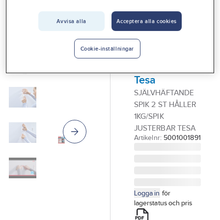
Vårt erbjudande
TESA
Självhäftande
Avvisa alla
Acceptera alla cookies
Interiör
spik,
Handla hos oss
justerbar,
Cookie-inställningar
Guider & inspiration
tapet/gips,
Tesa
Vanliga frågor
SJÄLVHÄFTANDE
SPIK 2 ST HÅLLER
1KG/SPIK
JUSTERBAR TESA
Artikelnr:
5001001891
Logga in
för
lagerstatus och pris