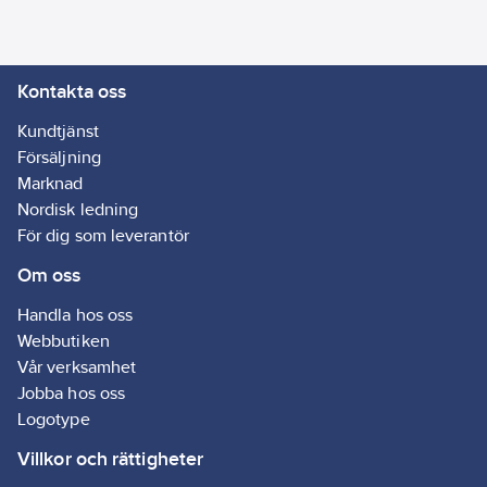
Artikelnr:
5001001891
Ean
4042448416780
artikelnr:
Kontakta oss
Ägarens
573408
artikelnr:
Kundtjänst
Materialklass
G895
Försäljning
Marknad
Nordisk ledning
För dig som leverantör
Om oss
Handla hos oss
Webbutiken
Vår verksamhet
Jobba hos oss
Logotype
Villkor och rättigheter