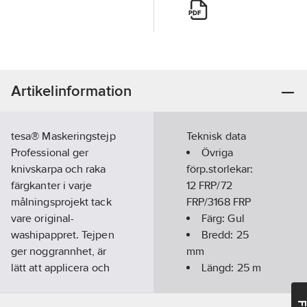
Artikelinformation
tesa® Maskeringstejp
Teknisk data
Professional ger
Övriga
knivskarpa och raka
förp.storlekar:
färgkanter i varje
12 FRP/72
målningsprojekt tack
FRP/3168 FRP
vare original-
Färg:
Gul
washipappret. Tejpen
Bredd:
25
ger noggrannhet, är
mm
lätt att applicera och
Längd:
25
m
fäster bra på många
Inomhus:
Ja
olika ytor – perfekt för
Utomhus:
Ja