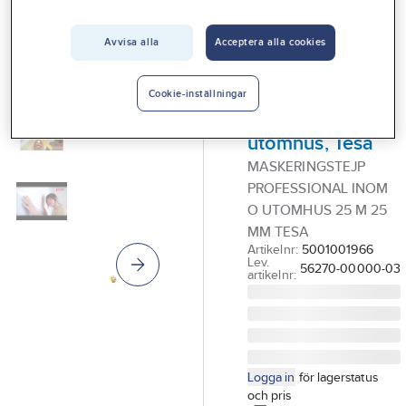
Vårt erbjudande
Avvisa alla
Acceptera alla cookies
TESA
Interiör
Maskeringstejp
Handla hos oss
professional,
Cookie-inställningar
inom- och
Guider & inspiration
utomhus, Tesa
Vanliga frågor
MASKERINGSTEJP
PROFESSIONAL INOM
O UTOMHUS 25 M 25
MM TESA
Artikelnr:
5001001966
Lev.
56270-00000-03
artikelnr:
Logga in
för lagerstatus
och pris