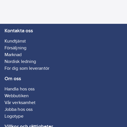
användning inomhus
och i upp till två
månader utomhus.
Med tesa®
Kontakta oss
Maskeringstejp
Professional kan du
Kundtjänst
förverkliga alla dina
Försäljning
målningsprojekt
Marknad
inomhus och utomhus
Nordisk ledning
och få professionella
För dig som leverantör
resultat. Dess extra
Om oss
rivtålighet och
förmåga att tas bort
Handla hos oss
utan att skada
Webbutiken
underlaget gör den till
Vår verksamhet
den perfekta
Jobba hos oss
lösningen för
Logotype
krävande
Villkor och rättigheter