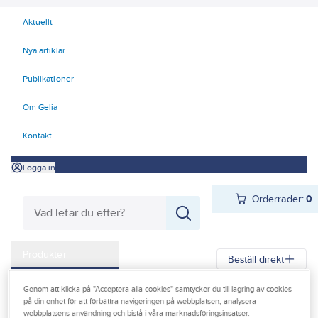
Aktuellt
Nya artiklar
Publikationer
Om Gelia
Kontakt
Logga in
Orderrader:
0
Produkter
Beställ direkt
Kampanjer
Genom att klicka på "Acceptera alla cookies" samtycker du till lagring av cookies
Gelia
Produkter
Gelia Fästmaterial
Tejp & Tätning
på din enhet för att förbättra navigeringen på webbplatsen, analysera
Outlet
webbplatsens användning och bistå i våra marknadsföringsinsatser.
Maskeringstejp