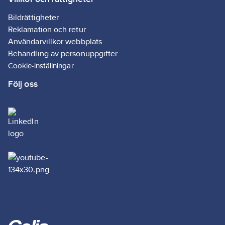
målningsarbeten.
Artikelnr:
5001001966
Bildrättigheter
Lev.
Reklamation och retur
56270-00000-03
artikelnr:
Användarvillkor webbplats
Ean
Behandling av personuppgifter
4042448150059
artikelnr:
Cookie-inställningar
Ersätter
5001001912
Följ oss
artikelnr:
Materialklass
G895