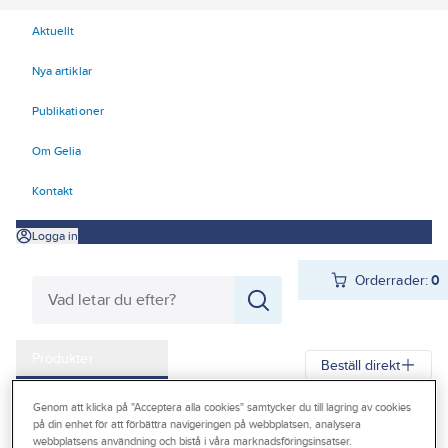
Aktuellt
Nya artiklar
Publikationer
Om Gelia
Kontakt
Logga in
Orderrader:
0
Produkter
Beställ direkt
Kampanjer
Genom att klicka på "Acceptera alla cookies" samtycker du till lagring av cookies
Gelia
Produkter
Gelia Fästmaterial
Tejp & Tätning
på din enhet för att förbättra navigeringen på webbplatsen, analysera
Outlet
webbplatsens användning och bistå i våra marknadsföringsinsatser.
Maskeringstejp