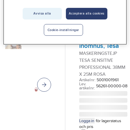
Vårt erbjudande
Avvisa alla
Acceptera alla cookies
TESA
Interiör
Maskeringstejp
Handla hos oss
professional
Cookie-inställningar
sensitive,
Guider & inspiration
inomhus, Tesa
Vanliga frågor
MASKERINGSTEJP
TESA SENSITIVE
PROFESSIONAL 38MM
X 25M ROSA
Artikelnr:
5001001961
Lev.
56261-00000-08
artikelnr:
Logga in
för lagerstatus
och pris