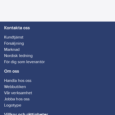
Ersätter
5001001916
artikelnr:
Materialklass
G895
Kontakta oss
Kundtjänst
Försäljning
Marknad
Nordisk ledning
För dig som leverantör
Om oss
Handla hos oss
Webbutiken
Vår verksamhet
Jobba hos oss
Logotype
Villkor och rättigheter