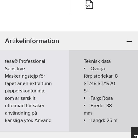
Artikelinformation
tesa® Professional
Teknisk data
Sensitive
Övriga
Maskeringstejp för
förp.storlekar:
8
tapet är en extra tunn
ST/48 ST/1920
papperskonturlinje
ST
som är särskilt
Färg:
Rosa
utformad för säker
Bredd:
38
användning på
mm
känsliga ytor. Använd
Längd:
25
m
den för att
Inomhus:
Ja
åstadkomma exakta