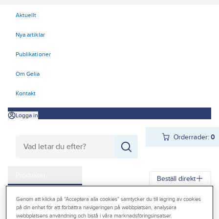
Aktuellt
Nya artiklar
Publikationer
Om Gelia
Kontakt
Logga in
Orderrader:
0
Produkter
Beställ direkt
Kampanjer
Genom att klicka på "Acceptera alla cookies" samtycker du till lagring av cookies
Gelia
Produkter
Gelia Fästmaterial
Tejp & Tätning
på din enhet för att förbättra navigeringen på webbplatsen, analysera
Outlet
webbplatsens användning och bistå i våra marknadsföringsinsatser.
Maskeringstejp