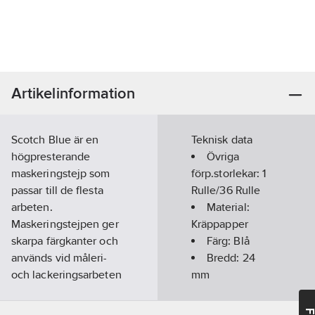
Artikelinformation
Scotch Blue är en
Teknisk data
högpresterande
Övriga
maskeringstejp som
förp.storlekar:
1
passar till de flesta
Rulle/36 Rulle
arbeten.
Material:
Maskeringstejpen ger
Kräppapper
skarpa färgkanter och
Färg:
Blå
används vid måleri-
Bredd:
24
och lackeringsarbeten
mm
både inom- och
Längd:
50
m
utomhus. Tejpen
Tjocklek: