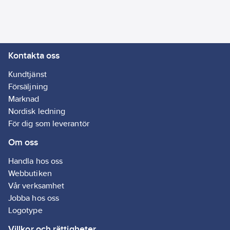
Beständig mot både
vatten och
lösningsmedel.
Artikelnr:
5001001141
Kontakta oss
Ean
4046719236497
artikelnr:
Kundtjänst
Ägarens
Försäljning
500747
artikelnr:
Marknad
Materialklass
G891
Nordisk ledning
För dig som leverantör
Om oss
Handla hos oss
Webbutiken
Vår verksamhet
Jobba hos oss
Logotype
Villkor och rättigheter