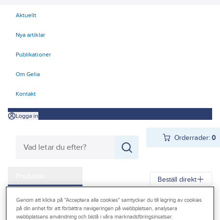
Aktuellt
Nya artiklar
Publikationer
Om Gelia
Kontakt
Logga in
Orderrader:
0
Produkter
Beställ direkt
Kampanjer
Genom att klicka på "Acceptera alla cookies" samtycker du till lagring av cookies
Gelia
Produkter
Gelia Fästmaterial
Tejp & Tätning
på din enhet för att förbättra navigeringen på webbplatsen, analysera
Outlet
webbplatsens användning och bistå i våra marknadsföringsinsatser.
Maskeringstejp