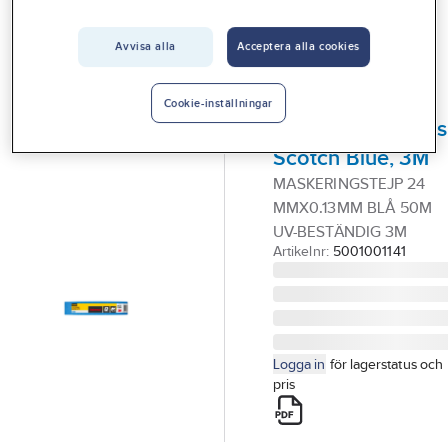
Vårt erbjudande
Avvisa alla
Acceptera alla cookies
3M
Interiör
Maskeringstejp
Handla hos oss
precision,
Cookie-inställningar
inomhus/utomhus
Guider & inspiration
Scotch Blue, 3M
Vanliga frågor
MASKERINGSTEJP 24
MMX0.13MM BLÅ 50M
UV-BESTÄNDIG 3M
Artikelnr:
5001001141
Logga in
för lagerstatus och
pris