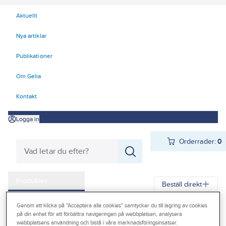
Aktuellt
Nya artiklar
Publikationer
Om Gelia
Kontakt
Logga in
Orderrader:
0
Produkter
Beställ direkt
Kampanjer
Genom att klicka på "Acceptera alla cookies" samtycker du till lagring av cookies
Gelia
Produkter
Gelia Fästmaterial
Tejp & Tätning
på din enhet för att förbättra navigeringen på webbplatsen, analysera
Outlet
webbplatsens användning och bistå i våra marknadsföringsinsatser.
Emballagetejp