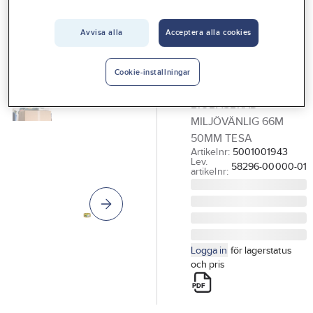
Vårt erbjudande
Avvisa alla
Acceptera alla cookies
TESA
Interiör
Packtejp, Bio &
Handla hos oss
Strong, Tesa
Cookie-inställningar
PACKTEJP STRONG
Guider & inspiration
BIOBASERAD
Vanliga frågor
MILJÖVÄNLIG 66M
50MM TESA
Artikelnr:
5001001943
Lev.
58296-00000-01
artikelnr:
Logga in
för lagerstatus
och pris