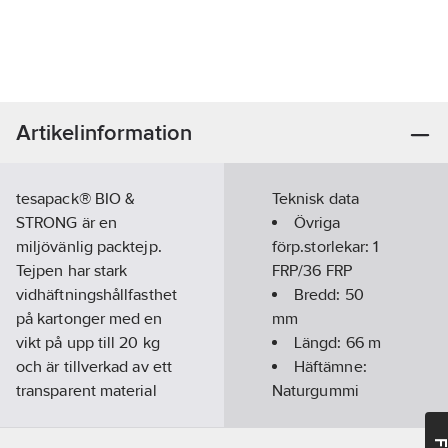
Artikelinformation
tesapack® BIO &
Teknisk data
STRONG är en
Övriga
miljövänlig packtejp.
förp.storlekar:
1
Tejpen har stark
FRP/36 FRP
vidhäftningshållfasthet
Bredd:
50
på kartonger med en
mm
vikt på upp till 20 kg
Längd:
66
m
och är tillverkad av ett
Häftämne:
transparent material
Naturgummi
från förnybara råvaror,
Transparent:
vilket gör den till en
Ja