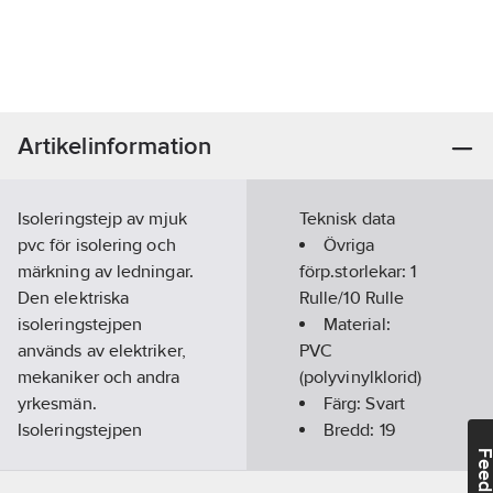
Artikelinformation
Isoleringstejp av mjuk
Teknisk data
pvc för isolering och
Övriga
märkning av ledningar.
förp.storlekar:
1
Den elektriska
Rulle/10 Rulle
isoleringstejpen
Material:
används av elektriker,
PVC
mekaniker och andra
(polyvinylklorid)
yrkesmän.
Färg:
Svart
Isoleringstejpen
Bredd:
19
kännetecknas av sin
mm
Feedba
relativt tjocka bärare
Längd:
20
m