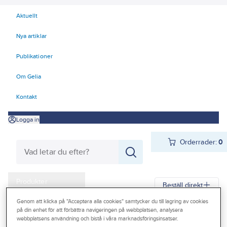
Aktuellt
Nya artiklar
Publikationer
Om Gelia
Kontakt
Logga in
Orderrader:
0
Produkter
Beställ direkt
Kampanjer
Genom att klicka på "Acceptera alla cookies" samtycker du till lagring av cookies
på din enhet för att förbättra navigeringen på webbplatsen, analysera
Gelia
Produkter
Gelia Fästmaterial
Tejp & Tätning
Outlet
webbplatsens användning och bistå i våra marknadsföringsinsatser.
El-, gäng- och isolertejp