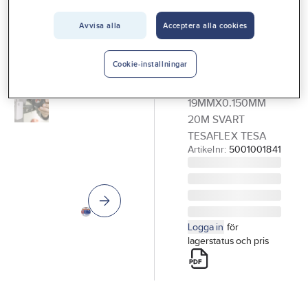
Vårt erbjudande
Avvisa alla
Acceptera alla cookies
TESA
Interiör
Isoleringstejp,
Handla hos oss
Tesa
Cookie-inställningar
ISOLERINGSTEJP
Guider & inspiration
19MMX0.150MM
Vanliga frågor
20M SVART
TESAFLEX TESA
Artikelnr:
5001001841
Logga in
för
lagerstatus och pris