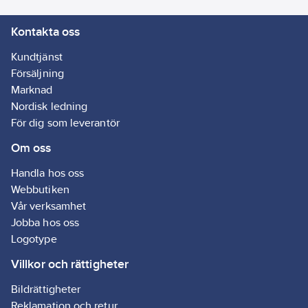
uppfyller RoHS 2.0-
Kontakta oss
direktivet och REACH
förordningen.
Kundtjänst
Artikelnr:
5001001841
Försäljning
Ean
Marknad
4042448434005
artikelnr:
Nordisk ledning
Ägarens
För dig som leverantör
514471
artikelnr:
Om oss
Materialklass
G895
Handla hos oss
Webbutiken
Vår verksamhet
Jobba hos oss
Logotype
Villkor och rättigheter
Bildrättigheter
Reklamation och retur