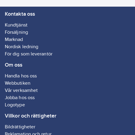
0752786
artikelnr:
Kontakta oss
Materialklass
G891
Kundtjänst
Försäljning
Marknad
Nordisk ledning
För dig som leverantör
Om oss
Handla hos oss
Webbutiken
Vår verksamhet
Jobba hos oss
Logotype
Villkor och rättigheter
Bildrättigheter
Reklamation och retur