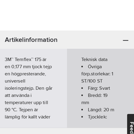
Artikelinformation
3M™ Temflex™ 175 är
Teknisk data
en 0,177 mm tjock tejp
Övriga
en högpresterande,
förp.storlekar:
1
universell
ST/100 ST
isoleringstejp. Den går
Färg:
Svart
att använda i
Bredd:
19
temperaturer upp till
mm
90 °C. Tejpen är
Längd:
20
m
lämplig för kallt väder
Tjocklek:
ner till -10 °C (IEC
0.177
mm
Feedba
60454-3-1-6/F-PVC