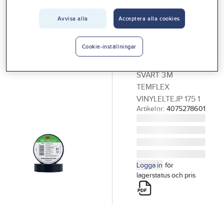
Vårt erbjudande
Avvisa alla
Acceptera alla cookies
3M
Interiör
Eltejp, T175,
Handla hos oss
Temflex, 3M
Cookie-inställningar
ELTEJP T175 19X20
Guider & inspiration
SVART 3M
Vanliga frågor
TEMFLEX
VINYLELTEJP 175 1
Artikelnr:
4075278601
Logga in
för
lagerstatus och pris