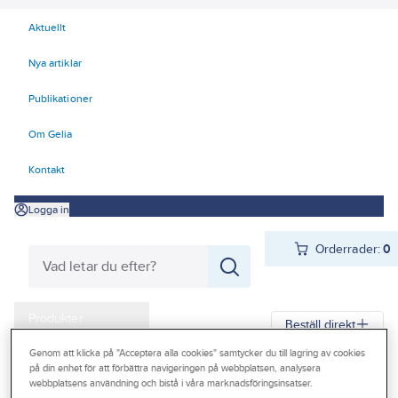
Aktuellt
Nya artiklar
Publikationer
Om Gelia
Kontakt
Logga in
Orderrader:
0
Produkter
Beställ direkt
Kampanjer
Genom att klicka på "Acceptera alla cookies" samtycker du till lagring av cookies
på din enhet för att förbättra navigeringen på webbplatsen, analysera
Gelia
Produkter
Gelia Fästmaterial
Tejp & Tätning
Outlet
webbplatsens användning och bistå i våra marknadsföringsinsatser.
El-, gäng- och isolertejp